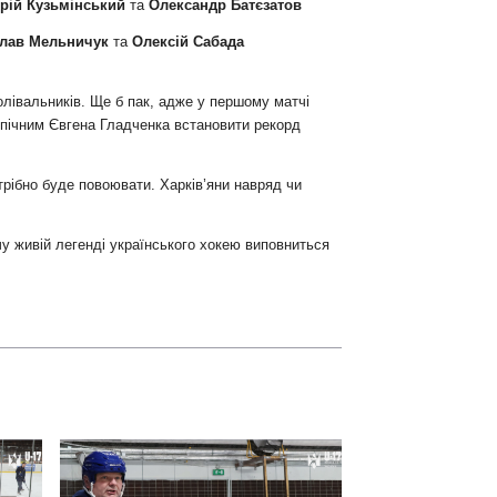
рій Кузьмінський
та
Олександр Батєзатов
лав Мельничук
та
Олексій Сабада
олівальників. Ще б пак, адже у першому матчі
допічним Євгена Гладченка встановити рекорд
рібно буде повоювати. Харків’яни навряд чи
чу живій легенді українського хокею виповниться