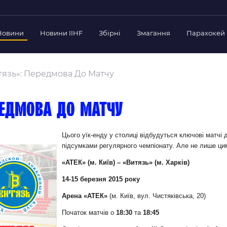
Новини
Новини IIHF
Збірні
Змагання
Парахокей
Україна
Украї
дерації
тязь»: Передмова До Матчу
Склад Збірної
Скла
нт Федерації
Тренерський Штаб
Трен
й президент
ередмова до матчу
Календар Матчів
Кале
езиденти Федерації
дерації
Україна U-18
Украї
Цього уїк-енду у столиці відбудуться ключові матчі 
іли
підсумками регулярного чемпіонату. Але не лише цим 
Склад Збірної
Скла
Тренерський Штаб
Трен
 Діяльність
«АТЕК» (м. Київ) – «Витязь» (м. Харків)
Календар Матчів
Кале
нтні документи
14-15 березня 2015 року
 Ради Федерації
Арена «АТЕК»
(м. Київ, вул. Чистяківська, 20)
в експерименті
Початок матчів о
18:30
та
18:45