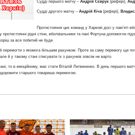
и
Судді першого матчу –
Андрій Сєврук
(рефері),
Анд
Судді другого матчу –
Андрій Кіча
(рефері),
Владис
Протистояння цих команд у Харкові досі у пам’яті вб
у протистоянні рідні стіни, вболівальники та пані Фортуна допомогли пі
коріш за все побитий не буде.
 перемогти з якомога більшим рахунком. Проте за саму перемогу ще пот
ле й у такому стані списувати їх з рахунків зовсім не варто.
ані, то в емоційному, має стати Віталій Литвиненко. В день першого мат
оздоровити старшого товариша перемогою.