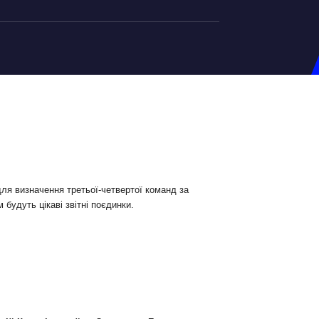
на U-20
д Збірної
ерський Штаб
ндар Матчів
на (ж)
для визначення третьої-четвертої команд за
будуть цікаві звітні поєдинки.
д Збірної
ерський Штаб
ндар Матчів