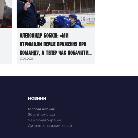
Олександр Бобкін: «Ми
отримали перше враження про
команду, а тепер час побачити
21.07.2026
її в грі»
НОВИНИ
Головні новини
Збірні команди
Чемпіонат України
Дитячо-юнацький хокей