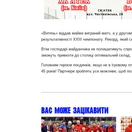
Контакт
«Витязь» віддав майже виграний матч, а у другом
результативності ХХІІІ чемпіонату. Рекорд, який с
Втім господарі майданчика не полишатимуть спроб
зможуть привезти до столиці оптимальний склад, а
Головним героєм поєдинків, якщо не в ігровому пл
45 років! Партнери зроблять усе можливе, щоб п
Вас може зацікавити