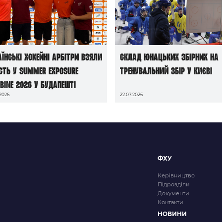
аїнські хокейні арбітри взяли
Склад юнацьких збірних на
сть у Summer Exposure
тренувальний збір у Києві
bine 2026 у Будапешті
.2026
22.07.2026
ФХУ
Керівництво
Підрозділи
Документи
Контакти
НОВИНИ