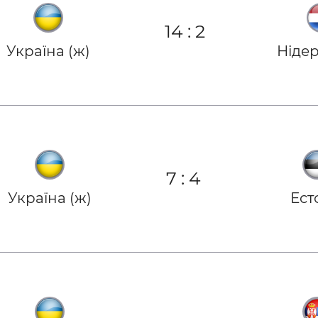
и
14
:
2
Україна (ж)
Ніде
7
:
4
Україна (ж)
Ест