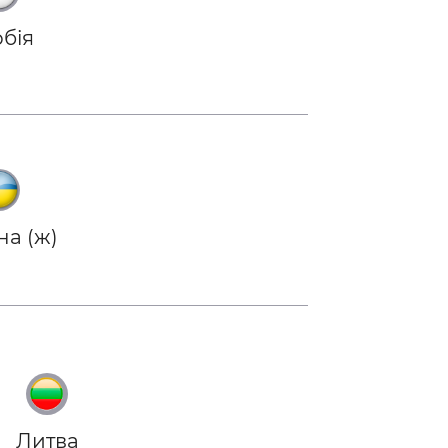
бія
на (ж)
Литва