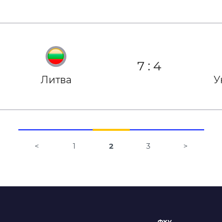
7
:
4
Литва
У
<
1
2
3
>
Навігація
за
записами