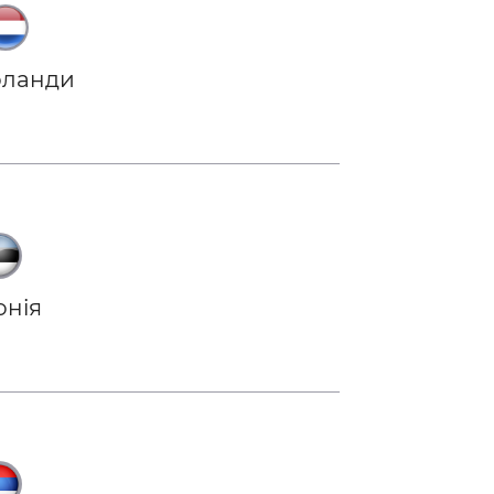
рланди
онія