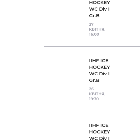
Контакт
HOCKEY
WC Div I
Gr.B
27
КВІТНЯ,
16:00
IIHF ICE
HOCKEY
WC Div I
Gr.B
26
КВІТНЯ,
19:30
IIHF ICE
HOCKEY
WC Div I