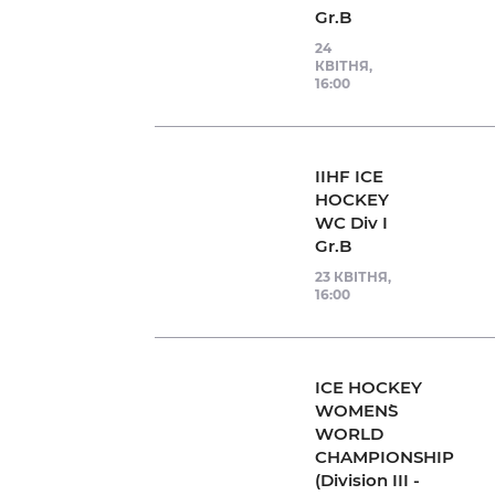
Gr.B
24
КВІТНЯ,
16:00
IIHF ICE
HOCKEY
WC Div I
Gr.B
23 КВІТНЯ,
16:00
ICE HOCKEY
WOMEN`S
WORLD
CHAMPIONSHIP
(Division III -