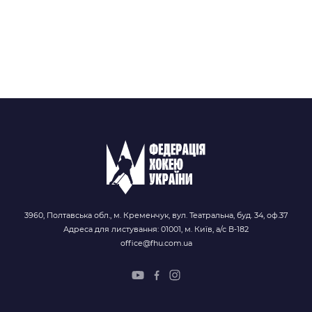
3960, Полтавська обл., м. Кременчук, вул. Театральна, буд. 34, оф.37
Адреса для листування: 01001, м. Київ, а/с В-182
office@fhu.com.ua