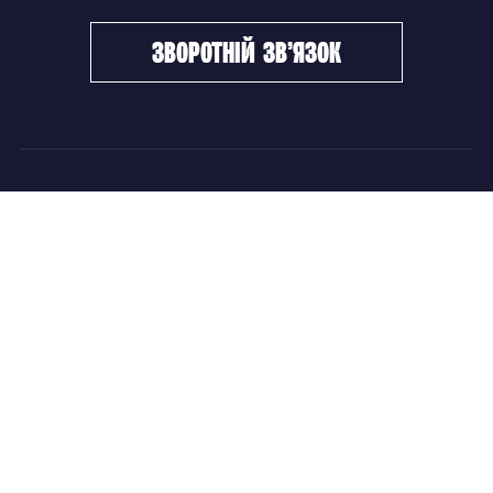
зворотній зв’язок
ФХУ
НОВИНИ
Керівництво
Головні новини
Підрозділи
Збірні команди
Документи
Чемпіонат України
Контакти
Дитячо-юнацький хокей
НОВИНИ
Головні новини
Збірні команди
Чемпіонат України
Дитячо-юнацький хокей
Новини ФХУ
Новини IIHF