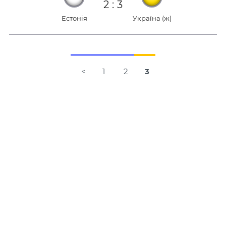
2
:
3
Естонія
Україна (ж)
<
1
2
3
Навігація
за
записами