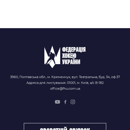
3960, Полтавська обл., м. Кременчук, вул. Театральна, буд. 34, оф.37
Адреса для листування: 01001, м. Київ, а/с В-182
office@fhu.com.ua