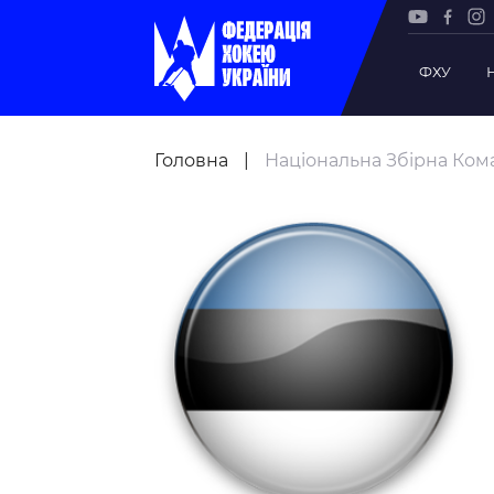
ФХУ
Рада Фе
Головна
|
Національна Збірна Кома
Президе
Почесни
Віце-пр
Офіс фе
Підрозд
Статутна
Регламе
Рішення
Участь 