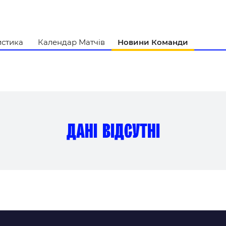
и
истика
Календар Матчів
Новини Команди
дані відсутні