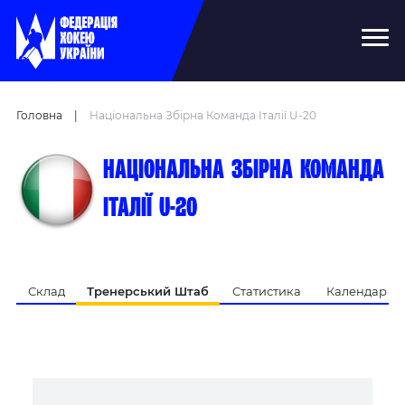
Головна
|
Національна Збірна Команда Італії U-20
Національна збірна команда
Італії U-20
Склад
Тренерський Штаб
Статистика
Календар Ма