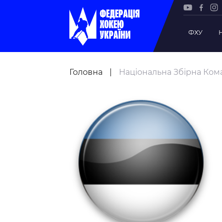
ФХУ
Рада Фе
Головна
|
Національна Збірна Кома
Президе
Почесни
Віце-пр
Офіс фе
Підрозд
Статутна
Регламе
Рішення
Участь 