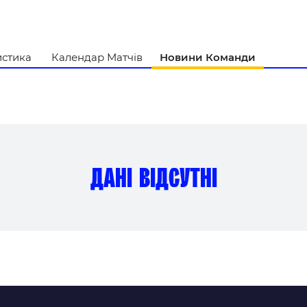
и
истика
Календар Матчів
Новини Команди
дані відсутні