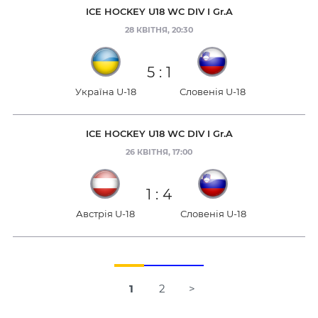
ICE HOCKEY U18 WC DIV I Gr.A
28 КВІТНЯ, 20:30
5
:
1
Україна U-18
Словенія U-18
ICE HOCKEY U18 WC DIV I Gr.A
26 КВІТНЯ, 17:00
1
:
4
Австрія U-18
Словенія U-18
1
2
>
Навігація