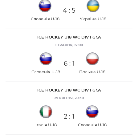
4
:
5
Словенія U-18
Україна U-18
ICE HOCKEY U18 WC DIV I Gr.A
1 ТРАВНЯ, 17:00
6
:
1
Словенія U-18
Польща U-18
ICE HOCKEY U18 WC DIV I Gr.A
29 КВІТНЯ, 20:30
2
:
1
Італія U-18
Словенія U-18