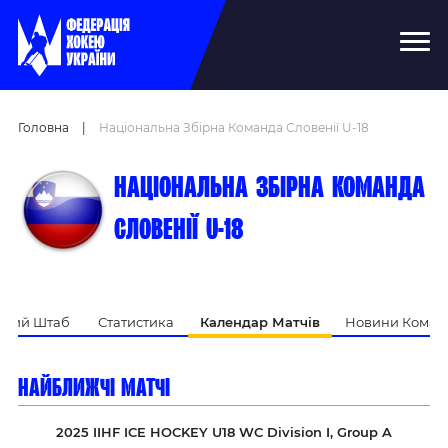
Головна
|
Національна Збірна Команда Словенії U-18
Національна збірна команда
Словенії U-18
ький Штаб
Статистика
Календар Матчів
Новини Коман
найближчі матчі
2025 IIHF ICE HOCKEY U18 WC Division I, Group A