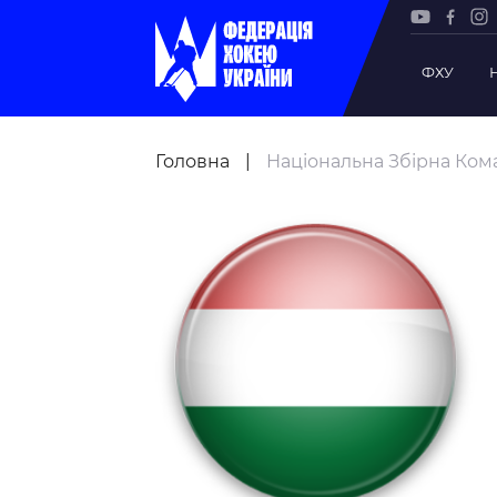
ФХУ
Рада Фе
Головна
|
Національна Збірна Ком
Президе
Почесни
Віце-пр
Офіс фе
Підрозд
Статутна
Регламе
Рішення
Участь 