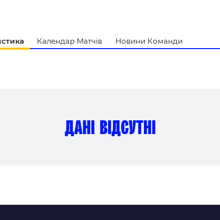
и
истика
Календар Матчів
Новини Команди
дані відсутні