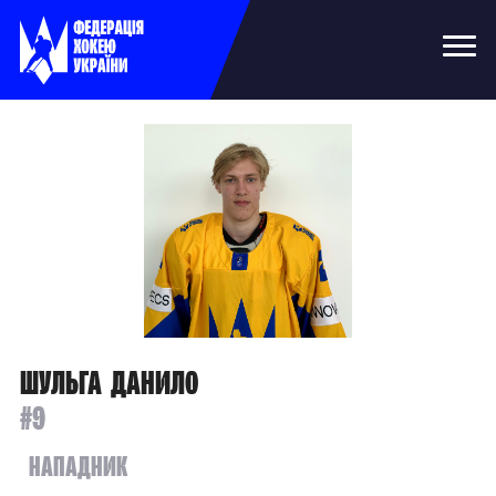
Шульга Данило
#9
Нападник