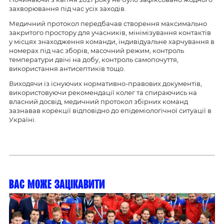
захворювання під час усіх заходів.
Медичний протокол передбачав створення максимально
закритого простору для учасників, мінімізування контактів
у місцях знаходження команди, індивідуальне харчування в
номерах під час зборів, масочний режим, контроль
температури двічі на добу, контроль самопочуття,
використання антисептиків тощо.
Виходячи із існуючих нормативно-правових документів,
використовуючи рекомендації колег та спираючись на
власний досвід, медичний протокол збірних команд
зазнавав корекції відповідно до епідеміологічної ситуації в
Україні.
Вас може зацікавити