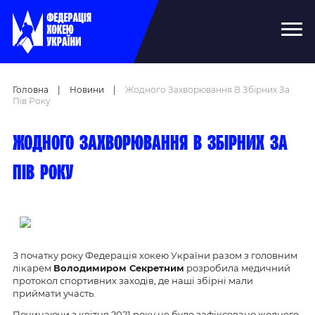
Головна
|
Новини
|
Жодного Захворювання В Збірних За
Пів Року
Жодного захворювання в збірних за
пів року
З початку року Федерація хокею України разом з головним
лікарем
Володимиром Секретним
розробила медичний
протокол спортивних заходів, де наші збірні мали
приймати участь.
Починаючи з квітня 2021 року не було зафіксовано жодного