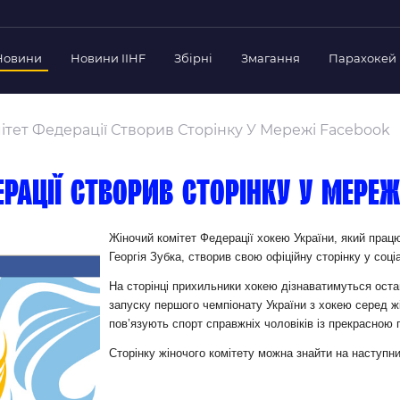
Новини
Новини IIHF
Збірні
Змагання
Парахокей
Україна
Украї
дерації
ітет Федерації Створив Сторінку У Мережі Facebook
Склад Збірної
Скла
нт Федерації
Тренерський Штаб
Трен
й президент
рації створив сторінку у мереж
Календар Матчів
Кале
езиденти Федерації
дерації
Україна U-18
Украї
Жіночий комітет Федерації хокею України, який працю
іли
Георгія Зубка, створив свою офіційну сторінку у соц
Склад Збірної
Скла
Тренерський Штаб
Трен
 Діяльність
На сторінці прихильники хокею дізнаватимуться остан
запуску першого чемпіонату України з хокею серед жі
Календар Матчів
Кале
нтні документи
пов’язують спорт справжніх чоловіків із прекрасно
 Ради Федерації
Сторінку жіночого комітету можна знайти на наступ
в експерименті