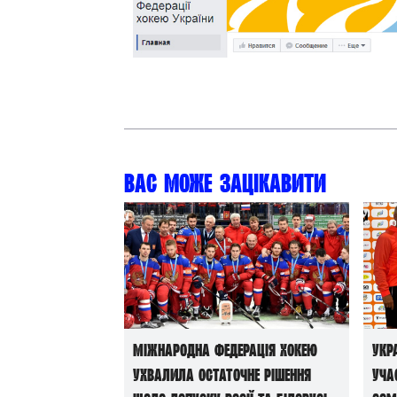
Контакт
Вас може зацікавити
Міжнародна федерація хокею
Укр
ухвалила остаточне рішення
уча