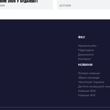
bine 2026 у Будапешті
.2026
22.07.2026
ФХУ
Керівництво
Підрозділи
Документи
Контакти
НОВИНИ
Головні новини
Збірні команди
Чемпіонат України
Дитячо-юнацький хок
Новини ФХУ
Новини IIHF