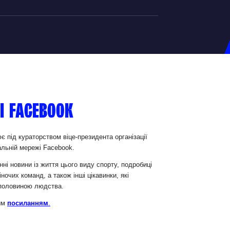
на U-20
д Збірної
ерський Штаб
і Facebook
ндар Матчів
на (ж)
є під кураторством віце-президента організації
іальній мережі Facebook.
д Збірної
ерський Штаб
ні новини із життя цього виду спорту, подробиці
ночих команд, а також інші цікавинки, які
ндар Матчів
ю половиною людства.
ним
посиланням
.