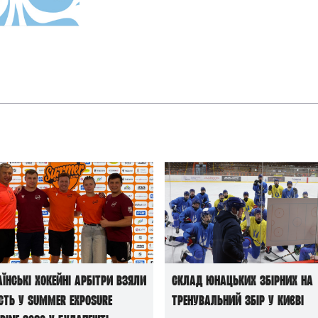
и
аїнські хокейні арбітри взяли
Склад юнацьких збірних на
сть у Summer Exposure
тренувальний збір у Києві