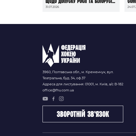
щодо допуску росії та білорусі
Com
31.07.2026
24.07
до чемпіонатів світу сезону
2026/27
3960, Полтавська обл., м. Кременчук, вул.
Театральна, буд. 34, оф.37
Адреса для листування: 01001, м. Київ, а/с В-182
office@fhu.com.ua
зворотній зв’язок