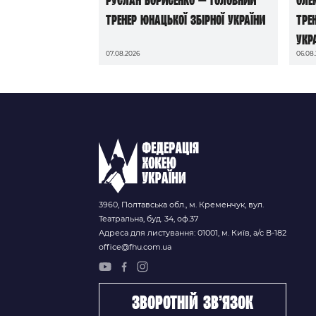
тренер юнацької збірної України
тре
Укр
07.08.2026
06.08
3960, Полтавська обл., м. Кременчук, вул.
Театральна, буд. 34, оф.37
Адреса для листування: 01001, м. Київ, а/с В-182
office@fhu.com.ua
зворотній зв’язок