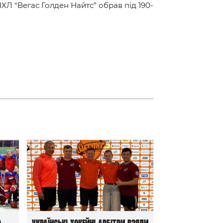
ХЛ “Вегас Голден Найтс” обрав під 190-
ю
Українські хокейні арбітри взяли