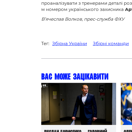
проаналізувати з тренерами деталі роз
м номером українського захисника
Ар
В’ячеслав Волков, прес-служба ФХУ
Тег:
Збірна України
Збірні команди
Вас може зацікавити
Руслан Борисенко — головний
Оле