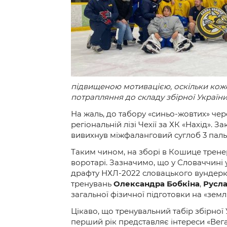
Контакт
підвищеною мотивацією, оскільки коже
потрапляння до складу збірної України 
На жаль, до табору «синьо-жовтих» чер
регіональній лізі Чехії за ХК «Нахід».
вивихнув міжфаланговий суглоб 3 пальц
Таким чином, на зборі в Кошице тренер
воротарі. Зазначимо, що у Словаччині 
драфту НХЛ-2022 словацького вундеркі
тренувань
Олександра Бобкіна
,
Русла
загальної фізичної підготовки на «земл
Цікаво, що тренувальний табір збірно
перший рік представляє інтереси «Вега