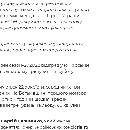
обре, оселилися в центрі міста.
епло зустріла і створила нам всі умови
відомив менеджер збірної України
пасибі Мареку Мерґельскі – власнику
дуже допомагає у комунікації та
 працюють у піднесеному настрої та з
ення, щоб надалі претендувати на
який сезон-2021/22 відіграв у юніорській
на ранковому тренуванні в суботу
уються 22 хокеїсти, серед яких три
ідних. На Батьківщині першого номера
чотири години щодня. Графік
дини тренувань на льоду, 60 хвилин
.
Сергій Гапшенко
, який вже не
аняттях юних українських хокеїстів та