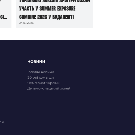
участь у Summer Exposure
сі
Combine 2026 у Будапешті
24.07.2026
НОВИНИ
Головні новини
Збірні команди
Чемпіонат України
Дитячо-юнацький хокей
ей