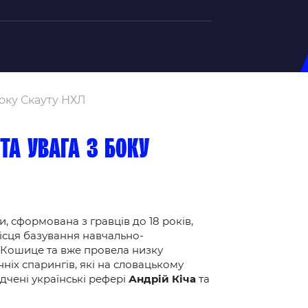
на U-20
Боку Скауту НХЛ
д Збірної
ерський Штаб
 та увага з боку
ндар Матчів
на (ж)
д Збірної
ерський Штаб
, сформована з гравців до 18 років,
місця базування навчально-
ндар Матчів
 Кошице та вже провела низку
ніх спарингів, які на словацькому
дчені українські рефері
Андрій Кіча
та