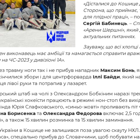
и
«Дісталися до Кошице д
Сторона, що приймає, т
для плідної праці», –
по
Сергій Бабинець
. – С
«Арени Шершні», який 
актуальних питаннях.
Зауважу, що всі хлопці
н виконавець має амбіції та намагається справити враж
на ЧС-2023 у дивізіоні 1A»
.
ез травму ноги так і не прибув нападник
Максим Бонь
, 
 Закінчилися збори і для центрфорварда
Іллі Байди
, який 
я лівої руки та потрапив у лазарет.
ський штаб на чолі з Олександром Бобкіним наразі трен
українські хокеїсти працюють в режимі нон-стоп без вих
нда Юрія Слафковського, «синьо-жовті» проливають піт 
на Борисенка
та
Олександра Федорова
включає 2,5 го
і», а також 15 хвилин розминка та 15 хвилин заминання.
ї України в Кошице не залишився поза увагою скауту НХЛ
са», спеціально прибув до Словаччини, щоб побувати на з