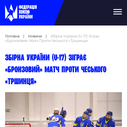
Головна
|
Новини
|
Збірна України (U-17) Зіграє
«бронзовий» Матч Проти Чеського «Тршинця»
Збірна України (U-17) зіграє
«бронзовий» матч проти чеського
«Тршинця»