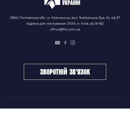
3960, Полтавська обл., м. Кременчук, вул. Театральна, буд. 34, оф.37
Адреса для листування: 01001, м. Київ, а/с В-182
office@fhu.com.ua
зворотній зв’язок
ФХУ
НОВИНИ
Керівництво
Головні новини
Підрозділи
Збірні команди