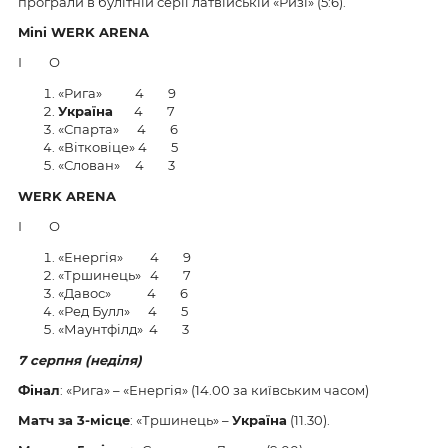
програли в булітній серії латвійській «Ризі» (5:6).
Mini WERK ARENA
І О
«Рига» 4 9
Україна
4 7
«Спарта» 4 6
«Вітковіце» 4 5
«Слован» 4 3
WERK ARENA
І О
«Енергія» 4 9
«Тршинець» 4 7
«Давос» 4 6
«Ред Булл» 4 5
«Маунтфілд» 4 3
7 серпня (неділя)
Фінал
: «Рига» – «Енергія» (14.00 за київським часом)
Матч за 3-місце
: «Тршинець» –
Україна
(11.30).