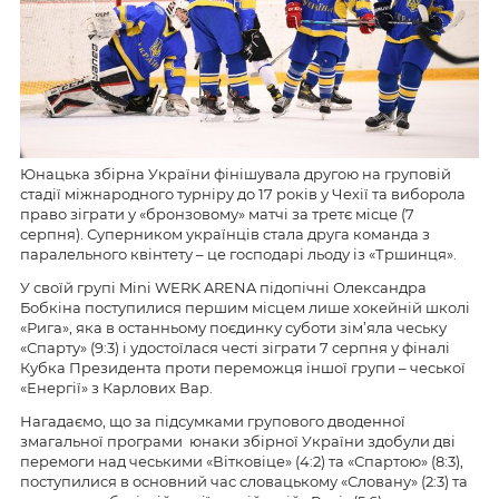
Юнацька збірна України фінішувала другою на груповій
стадії міжнародного турніру до 17 років у Чехії та виборола
право зіграти у «бронзовому» матчі за третє місце (7
серпня). Суперником українців стала друга команда з
паралельного квінтету – це господарі льоду із «Тршинця».
У своїй групі Mini WERK ARENA підопічні Олександра
Бобкіна поступилися першим місцем лише хокейній школі
«Рига», яка в останньому поєдинку суботи зім’яла чеську
«Спарту» (9:3) і удостоїлася честі зіграти 7 серпня у фіналі
Кубка Президента проти переможця іншої групи – чеської
«Енергії» з Карлових Вар.
Нагадаємо, що за підсумками групового дводенної
змагальної програми юнаки збірної України здобули дві
перемоги над чеськими «Вітковіце» (4:2) та «Спартою» (8:3),
поступилися в основний час словацькому «Словану» (2:3) та