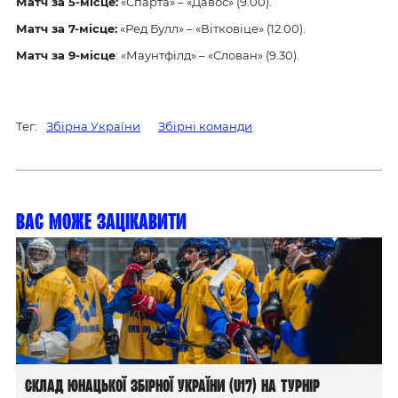
Матч за 5-місце:
«Спарта» – «Давос» (9.00).
Матч за 7-місце:
«Ред Булл» – «Вітковіце» (12.00).
Матч за 9-місце
: «Маунтфілд» – «Слован» (9.30).
Тег:
Збірна України
Збірні команди
Вас може зацікавити
Склад юнацької збірної України (U17) на турнір