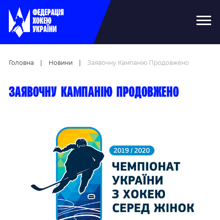
Головна
|
Новини
|
Заявочну Кампанію Продовжено
Заявочну кампанію продовжено