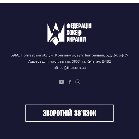
3960, Полтавська обл., м. Кременчук, вул. Театральна, буд. 34, оф.37
Адреса для листування: 01001, м. Київ, а/с В-182
office@fhu.com.ua
зворотній зв’язок