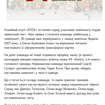
Хокейний клуб «АТЕК» останнім серед учасників чемпіонату подав
заявочний лист. Нині заявка столичної команди найбільша у
чемпіонаті. 30 гравців вже перебувають у заявці чемпіона України
2007 року, а Євген Кривомаз очікує на вирішення питання,
пов’язаного із оформленням трансферної картки.
На днях команда не лише отримала офіційну назву (в проекті
календаря використовувалась робоча назва ХК «Київ»), а й нового
головного тренера. Керманичем команди призначений Сергій
Супрун, допомагатиме якому Тарас Бєга. При цьому обидва
наставники заявлені і у якості гравців.
Що стосується складу команди, то окрім граючих тренерів
особливої уваги заслуговують колишні гравці національної збірної.
Серед них Дмитро Толкунов, Олександр Яковенко, Олександр
Зіневич, Олександр Бобкін та Олег Благой мають досвід виступів
на чемпіонатах світу.