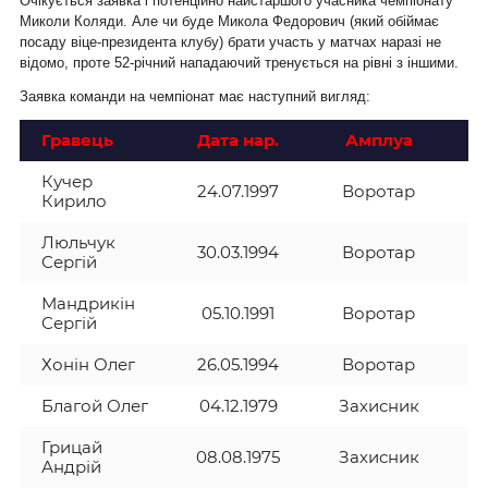
Очікується заявка і потенційно найстаршого учасника чемпіонату
Миколи Коляди. Але чи буде Микола Федорович (який обіймає
посаду віце-президента клубу) брати участь у матчах наразі не
відомо, проте 52-річний нападаючий тренується на рівні з іншими.
Заявка команди на чемпіонат має наступний вигляд:
Гравець
Дата нар.
Амплуа
З
Кучер
24.07.1997
Воротар
Кирило
Люльчук
30.03.1994
Воротар
Сергій
Мандрикін
05.10.1991
Воротар
Сергій
Хонін Олег
26.05.1994
Воротар
Благой Олег
04.12.1979
Захисник
Грицай
08.08.1975
Захисник
Андрій