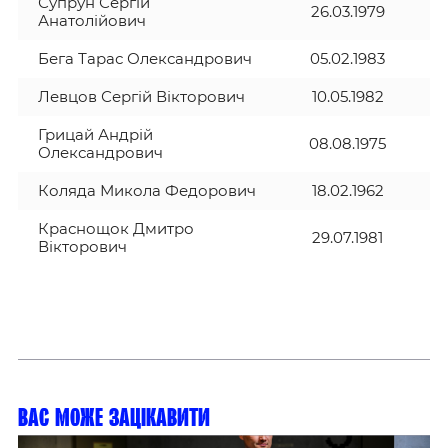
Супрун Сергій
26.03.1979
Г
Анатолійович
Бега Тарас Олександрович
05.02.1983
Т
Левцов Сергій Вікторович
10.05.1982
П
Грицай Андрій
08.08.1975
В
Олександрович
Коляда Микола Федорович
18.02.1962
В
Краснощок Дмитро
29.07.1981
А
Вікторович
Вас може зацікавити