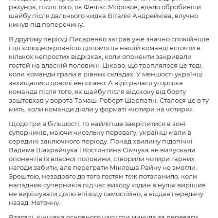
рахунок, після того, як Фелікс Морозов, вдало обробивши
шайбу після дальнього кидка Віталія Андрейківа, влучно
кинув під поперечину.
В другому періоді Писаренко заграв уже значно спокійніше
і ця холоднокровність допомогла нашій команді встояти в
кількох непростих відрізках, коли опоненти закривали
гостей на власній половині. Цікаво, що траплялося це тоді,
коли команди грали в рівних складах. У меншості українці
захищалися доволі непогано. А відігралася угорська
команда після того, як шайбу після відскоку від борту
заштовхав у ворота Тамаш-Роберт Шарпаткі. Сталося це в ту
мить, коли команди діяли у форматі «чотири на чотири».
Щодо гри в більшості, то найліпше закріпитися в зоні
суперників, маючи чисельну перевагу, українці мали в
середині заключного періоду. Понад хвилину підопічні
Вадима Шахрайчука і Костянтина Сімчука не випускали
опонентів із власної половини, створили чотири гарних
нагоди забити, але переграти Міклоша Райну не змогли.
Зрештою, незадовго до того гостям теж поталанило, коли
нападник суперників під час виходу «один в нуль» вирішив
не вирішувати долю епізоду самостійно, а віддав передачу
назад. Неточну.
Взагалі, кінцівка основного часу гри минула за переваги