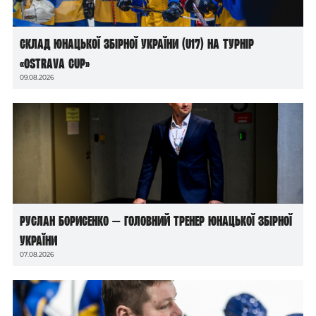
Склад юнацької збірної України (U17) на турнір
«Ostrava Cup»
09.08.2026
Руслан Борисенко — головний тренер юнацької збірної
України
07.08.2026