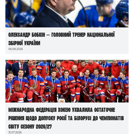
Олександр Бобкін — головний тренер національної
збірної України
06.08.2026
Міжнародна федерація хокею ухвалила остаточне
рішення щодо допуску росії та білорусі до чемпіонатів
світу сезону 2026/27
31.07.2026