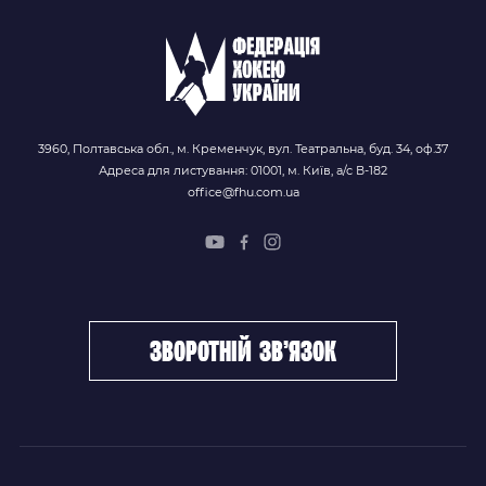
3960, Полтавська обл., м. Кременчук, вул. Театральна, буд. 34, оф.37
Адреса для листування: 01001, м. Київ, а/с В-182
office@fhu.com.ua
зворотній зв’язок