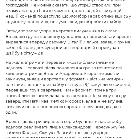
господарів. Не можна сказати, що угорці створили при
цьому аж надто багато моментів, але в одній із ситуацій
нашій команді пощастило, що Жомбор Ґарат, опинившись у
зручному становищі, не зумів швидко обробити шайбу.
Остудило запал угорців чергове вилучення в їх складі.
Відвівши гру на половину суперників, наші хокеїсти врешті
вирвалися вперед у рахунку. Віталій Лялька, взявши гру на
себе, обіграв двох суперників і воротаря й спрямував
шайбу в сітку – 2:1!
На жаль, втримати переваги «жовто-блакитним» не
вдалося. Невдовзі після поновлення гри за поштовх дві
хвилини отримав Віталій Андрейків. Угорці не змогли
закинути, знявши воротаря, у форматі «шість на чотири»,
але таки заштовхали шайбу в сітку за 9,1 секунди до сирени,
перевівши гру в овертайм. Там у форматі «три на три»
привабливіше виглядала наша команда. Ідеальну нагоду
завершити матч мав Фелікс Морозов, але він не влучив,
кидаючи по напівпорожніх воротах, після виходу два в
один.
Врешті, долю гри вирішила серія буллітів. У нас спробу
вдалося реалізувати лише Олександрові Пересуньку (не
забили Фадєєв, Сімчук і Благий), тоді як в угорців
Писаренка переграли Янош Гарі, Дьордь Надь і Расмус