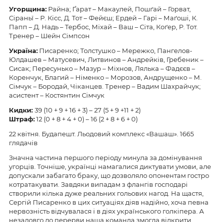
Угорщина:
Райна; Ґарат – Макаулей, Пошґай – Горват,
Сіраньї – Р. Кісс, Д. Тот – Фейєш; Ердей – Гарі – Маґоші, К.
Папп – Д. Надь – Тербос, Міхай – Ваш – Сіта, Коґер, Р. Тот.
Тренер – Шейн Сімпсон
Україна:
Писаренко; Толстушко – Мережко, Пангелов-
Юлдашев – Матусевич, Литвинов – Андрейків, Гребеник –
Сисак; Пересунько – Мазур – Міхнов, Лялька – Фадєєв –
Коренчук, Благий – Німенко – Морозов, Андрущенко – М.
Сімчук – Бородай, Чіканцев. Тренер – Вадим Шахрайчук;
асистент – Костянтин Сімчук
Кидки:
39 (10 + 9 + 16 + 3) – 27 (5 + 9 +11 + 2)
Штраф:
12 (0 + 8 + 4 + 0) – 16 (2 + 8 + 6 + 0)
22 квітня. Будапешт. Льодовий комплекс «Вашаш». 1665
глядачів
Значна частина першого періоду минула за домінування
угорців. Точніше, українці намагалися диктувати умови, але
допускали забагато браку, що дозволяло опонентам гостро
котратакувати. Завдяки випадам з флангів господарі
створили кілька дуже реальних гольових нагод. На щастя,
Сергій Писаренко в цих ситуаціях діяв надійно, хоча певна
нервозність відчувалася і в діях українського голкіпера. А
незадовго до перерви наша команда змогла відкрити