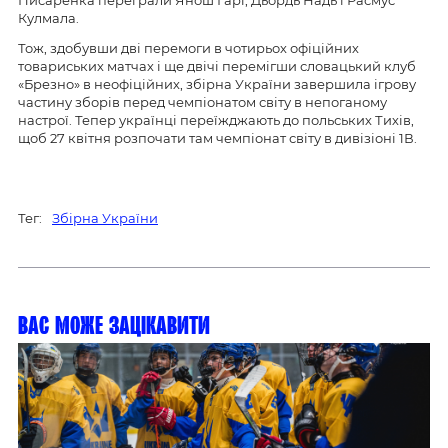
Кулмала.
Тож, здобувши дві перемоги в чотирьох офіційних
товариських матчах і ще двічі перемігши словацький клуб
«Брезно» в неофіційних, збірна України завершила ігрову
частину зборів перед чемпіонатом світу в непоганому
настрої. Тепер українці переїжджають до польських Тихів,
щоб 27 квітня розпочати там чемпіонат світу в дивізіоні 1В.
Тег:
Збірна України
Вас може зацікавити