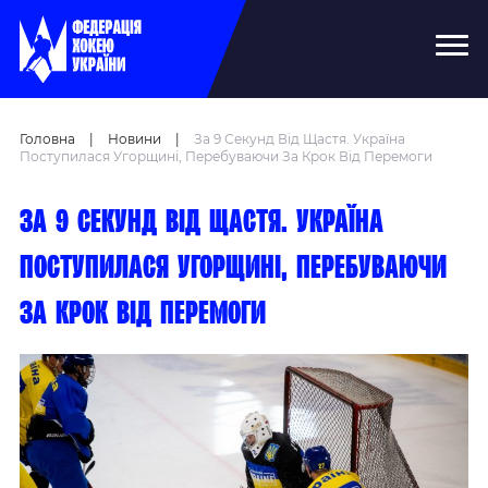
Головна
|
Новини
|
За 9 Секунд Від Щастя. Україна
Поступилася Угорщині, Перебуваючи За Крок Від Перемоги
За 9 секунд від щастя. Україна
поступилася Угорщині, перебуваючи
за крок від перемоги