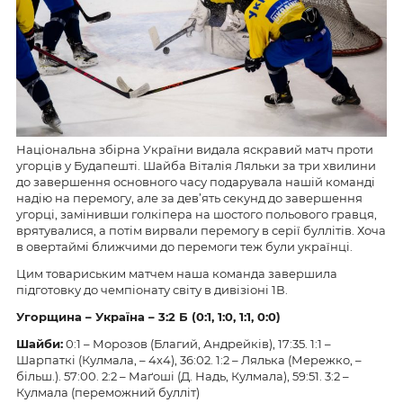
Національна збірна України видала яскравий матч проти
угорців у Будапешті. Шайба Віталія Ляльки за три хвилини
до завершення основного часу подарувала нашій команді
надію на перемогу, але за дев’ять секунд до завершення
угорці, замінивши голкіпера на шостого польового гравця,
врятувалися, а потім вирвали перемогу в серії буллітів. Хоча
в овертаймі ближчими до перемоги теж були українці.
Цим товариським матчем наша команда завершила
підготовку до чемпіонату світу в дивізіоні 1В.
Угорщина – Україна – 3:2 Б (0:1, 1:0, 1:1, 0:0)
Шайби:
0:1 – Морозов (Благий, Андрейків), 17:35. 1:1 –
Шарпаткі (Кулмала, – 4х4), 36:02. 1:2 – Лялька (Мережко, –
більш.). 57:00. 2:2 – Маґоші (Д. Надь, Кулмала), 59:51. 3:2 –
Кулмала (переможний булліт)