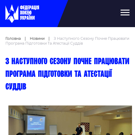
Головна
|
Новини
|
З Наступного Сезону Почне Працювати
Програма Підготовки Та Атестації Суддів
З наступного сезону почне працювати
програма підготовки та атестації
суддів