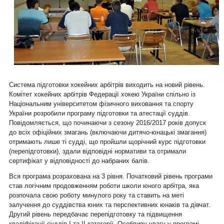
Система підготовки хокейних арбітрів виходить на новий рівень.
Комітет хокейних арбітрів Федерації хокею України спільно із
Національним університетом фізичного виховання та спорту
України розробили програму підготовки та атестації суддів.
Повідомляється, що починаючи з сезону 2016/2017 років допуск
до всіх офіційних змагань (включаючи дитячо-юнацькі змагання)
отримають лише ті судді, що пройшли щорічний курс підготовки
(перепідготовки), здали відповідні нормативи та отримали
сертифікат у відповідності до набраних балів.
Вся програма розрахована на 3 рівня. Початковий рівень програми
став логічним продовженням роботи школи юного арбітра, яка
розпочала свою роботу минулого року та ставить на меті
залучення до суддівства юних та перспективних юнаків та дівчат.
Другий рівень передбачає перепідготовку та підвищення
кваліфікації суддів І та ІІ категорії. Особливу увагу у програмі