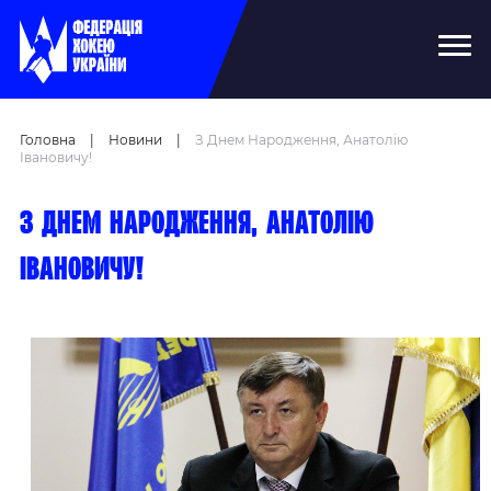
Головна
|
Новини
|
З Днем Народження, Анатолію
Івановичу!
З Днем народження, Анатолію
Івановичу!