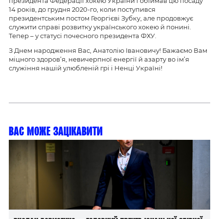
президента Федерації хокею України і обіймав цю посаду
14 років, до грудня 2020-го, коли поступився
президентським постом Георгієві Зубку, але продовжує
служити справі розвитку українського хокею й понині.
Тепер – у статусі почесного президента ФХУ.
З Днем народження Вас, Анатолію Івановичу! Бажаємо Вам
міцного здоров’я, невичерпної енергії й азарту во ім’я
служіння нашій улюбленій грі і Ненці Україні!
Вас може зацікавити