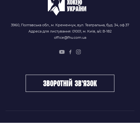
3960, Полтавська обл., м. Кременчук, вул. Театральна, буд. 34, оф.37
Адреса для листування: 01001, м. Київ, а/с В-182
office@fhu.com.ua
зворотній зв’язок
ФХУ
НОВИНИ
Керівництво
Головні новини