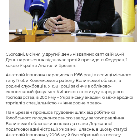
Сьогодні, 8 січня, у другий день Різдвяних свят свій 66-й
День народження відзначає третій президент Федерації
хокею України Анатолій Брезвін.
Анатолій Іванович народився в 1956 році в селищі міського
типу Глоби Ковельського району Волинської області, в
родині службовців. У 1981 році закінчив обліково-
економічний факультет Київського інституту народного
господарства, в 2001-му – Українську академію міжнародної
торгівлі з спеціальністю «міжнародне право».
Пан Брезвін пройшов трудовий шлях від робітника
Голобського плодоконсервного заводу заготуправління
Волинської облспоживспілки до глави Державної
податкової адміністрації України. Власне, в цьому статусі
Анатолій Іванович у 2006-му й був обраний на посаду