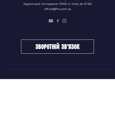
Адреса для листування: 01001, м. Київ, а/с В-182
office@fhu.com.ua
зворотній зв’язок
ФХУ
НОВИНИ
Керівництво
Головні новини
Підрозділи
Збірні команди
Документи
Чемпіонат України
Контакти
Дитячо-юнацький хокей
НОВИНИ