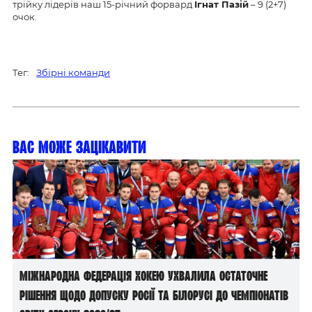
трійку лідерів наш 15-річний форвард
Ігнат Пазій
– 9 (2+7)
очок.
Тег:
Збірні команди
Вас може зацікавити
Міжнародна федерація хокею ухвалила остаточне
рішення щодо допуску росії та білорусі до чемпіонатів