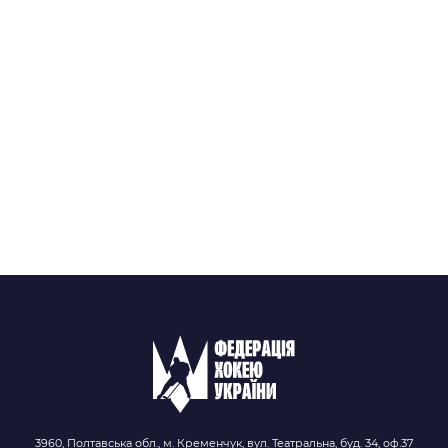
3960, Полтавська обл., м. Кременчук, вул. Театральна, буд. 34, оф.37