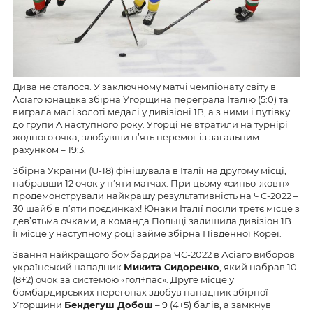
Дива не сталося. У заключному матчі чемпіонату світу в
Асіаго юнацька збірна Угорщина переграла Італію (5:0) та
виграла малі золоті медалі у дивізіоні 1B, а з ними і путівку
до групи A наступного року. Угорці не втратили на турнірі
жодного очка, здобувши п’ять перемог із загальним
рахунком – 19:3.
Збірна України (U-18) фінішувала в Італії на другому місці,
набравши 12 очок у п’яти матчах. При цьому «синьо-жовті»
продемонстрували найкращу результативність на ЧС-2022 –
30 шайб в п’яти поєдинках! Юнаки Італії посіли третє місце з
дев’ятьма очками, а команда Польщі залишила дивізіон 1B.
Її місце у наступному році займе збірна Південної Кореї.
Звання найкращого бомбардира ЧС-2022 в Асіаго виборов
український нападник
Микита Сидоренко
, який набрав 10
(8+2) очок за системою «гол+пас». Друге місце у
бомбардирських перегонах здобув нападник збірної
Угорщини
Бендегуш Добош
– 9 (4+5) балів, а замкнув