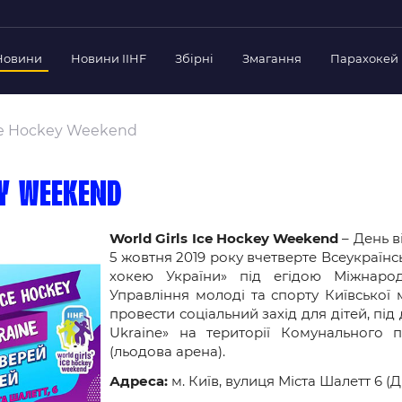
Новини
Новини IIHF
Збірні
Змагання
Парахокей
Україна
Украї
дерації
Ice Hockey Weekend
Склад Збірної
Скла
нт Федерації
Тренерський Штаб
Трен
й президент
ey Weekend
Календар Матчів
Кале
езиденти Федерації
дерації
World Girls Ice Hockey Weekend
– День в
Україна U-18
Украї
5 жовтня 2019 року вчетверте Всеукраїнс
іли
Склад Збірної
Скла
хокею України» під егідою Міжнаро
Тренерський Штаб
Трен
 Діяльність
Управління молоді та спорту Київської м
Календар Матчів
Кале
провести соціальний захід для дітей, під 
нтні документи
Ukraine» на території Комунального 
 Ради Федерації
(льодова арена).
в експерименті
Адреса:
м. Київ, вулиця Міста Шалетт 6 