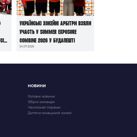
ю
Українські хокейні арбітри взяли
участь у Summer Exposure
сі
Combine 2026 у Будапешті
24.07.2026
НОВИНИ
Головні новини
Збірні команди
Чемпіонат України
Дитячо-юнацький хокей