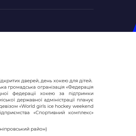
на U-20
д Збірної
ерський Штаб
ндар Матчів
ідкритих дверей, день хокею для дітей.
на (ж)
ька громадська огранізація «Федерація
д Збірної
дної федерації хокею за підтримки
ерський Штаб
іської державної адміністрації планує
ндар Матчів
девізом «World girls ice hockey weekend
підприємства «Спортивний комплекс»
(Дніпровський район)