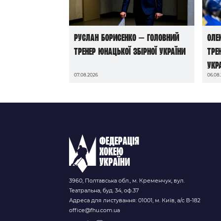
Руслан Борисенко — головний
Оле
тренер юнацької збірної України
тре
Укр
07.08.2026
06.08
3960, Полтавська обл., м. Кременчук, вул.
Театральна, буд. 34, оф.37
Адреса для листування: 01001, м. Київ, а/с В-182
office@fhu.com.ua