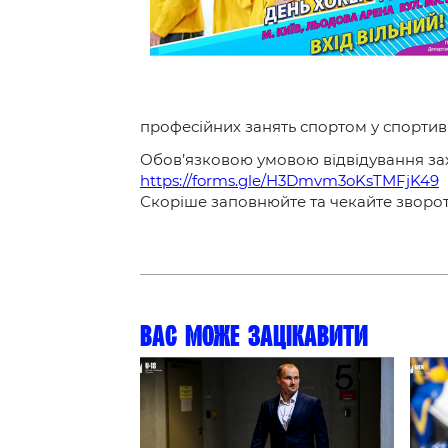
Контакт
професійних занять спортом у спорти
Обов’язковою умовою відвідування зах
https://forms.gle/H3Dmvm3oKsTMFjK49
Скоріше заповнюйте та чекайте зворотн
Вас може зацікавити