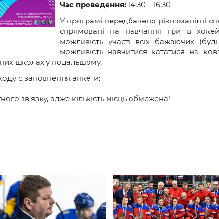
и
Час проведення:
14:30 – 16:30
У програмі передбачено різноманітні сп
спрямовані на навчання гри в хоке
можливість участі всіх бажаючих (будь
можливість навчитися кататися на ко
вних школах у подальшому.
оду є заповнення анкети:
ого зв’язку, адже кількість місць обмежена!