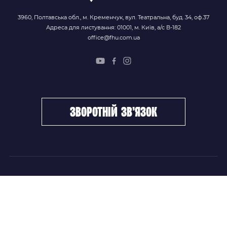
3960, Полтавська обл., м. Кременчук, вул. Театральна, буд. 34, оф.37
Адреса для листування: 01001, м. Київ, а/с В-182
office@fhu.com.ua
зворотній зв’язок
ФХУ
НОВИНИ
Керівництво
Головні новини
Підрозділи
Збірні команди
Документи
Чемпіонат України
Контакти
Дитячо-юнацький хокей