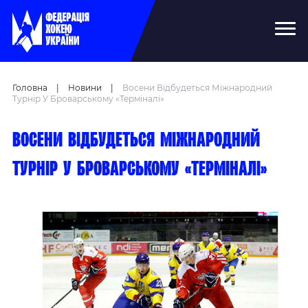
Головна
|
Новини
|
Восени Відбудеться Міжнародний
Турнір У Броварському «Терміналі»
Восени відбудеться міжнародний
турнір у броварському «Терміналі»