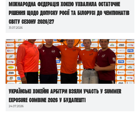
Міжнародна федерація хокею ухвалила остаточне
рішення щодо допуску росії та білорусі до чемпіонатів
світу сезону 2026/27
31.07.2026
Українські хокейні арбітри взяли участь у Summer
Exposure Combine 2026 у Будапешті
24.07.2026