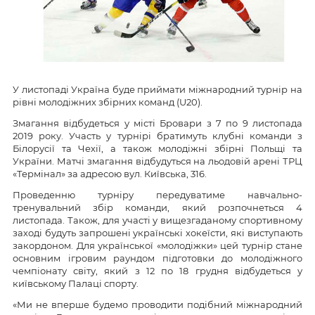
У листопаді Україна буде приймати міжнародний турнір на
рівні молодіжних збірних команд (U20).
Змагання відбудеться у місті Бровари з 7 по 9 листопада
2019 року. Участь у турнірі братимуть клубні команди з
Білорусії та Чехії, а також молодіжні збірні Польщі та
України. Матчі змагання відбудуться на льодовій арені ТРЦ
«Термінал» за адресою вул. Київська, 316.
Проведенню турніру передуватиме навчально-
тренувальний збір команди, який розпочнеться 4
листопада. Також, для участі у вищезгаданому спортивному
заході будуть запрошені українські хокеїсти, які виступають
закордоном. Для української «молодіжки» цей турнір стане
основним ігровим раундом підготовки до молодіжного
чемпіонату світу, який з 12 по 18 грудня відбудеться у
київському Палаці спорту.
«Ми не вперше будемо проводити подібний міжнародний