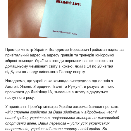
Прем’єр-міністр України Володимир Борисович Гройсман надіслав
привітальний адрес на адресу гравців та тренерів юніорської
збірної команди України з нагоди перемоги наших юніорів на
домашньому чемпіонаті світу з хокею, який з 14 по 20 квітня
відбувся на льоду київського Палацу спорту.
Нагадаємо, що українська команда випередила однолітків з
Австрії, Японії, Угорщини, Італії та Румунії, в результаті чого
пробилася до Дивізіону ІА, змагання в якому відбудуться
наступного року.
У привітанні Прем’єр-міністра України зокрема йшлося про таке:
«
Ми сповнені гордістю за Ваші здобутки у відродженні честі
нашої країни, українських національних кольорів на міжнародній
спортивній арені. Ваша перемога – успіх усіх українських
спортсменів, української школи спорту і всієї країни. Ви