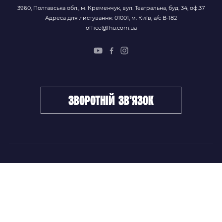
3960, Полтавська обл., м. Кременчук, вул. Театральна, буд. 34, оф.37
Адреса для листування: 01001, м. Київ, а/с В-182
office@fhu.com.ua
зворотній зв’язок
ФХУ
НОВИНИ
Керівництво
Головні новини
Підрозділи
Збірні команди
Документи
Чемпіонат України
Контакти
Дитячо-юнацький хокей
НОВИНИ