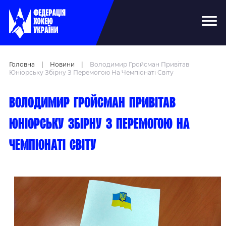
Головна
|
Новини
|
Володимир Гройсман Привітав
Юніорську Збірну З Перемогою На Чемпіонаті Світу
Володимир Гройсман привітав
юніорську збірну з перемогою на
чемпіонаті світу