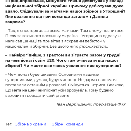
«Придніпровська», минулого тижня дебютував у складі
національної збірної України. Причому дебютував дуже
вдало. Слідкували за матчами нашої збірної в Угорщині?
Яке враження від гри команди загалом і Данила
зокрема?
– Так, я спостерігав за всіма матчами. Там є чому повчитися.
Після заключного поєдинку Україна – Угорщина одразу ж
написав Даньці та привітав з яскравим дебютом у
національній збірній. Без цього ніяк
(посміхається)
.
– Найвірогідніше, з Трахтом ви зіграєте разом у грудні
на чемпіонаті світу
U
20. Чого там очікувати від нашої
збірної? Чи маєте вже якесь уявлення про суперників?
– Чемпіонат буде цікавим. Основними нашими
суперниками, думаю, будуть японці. Не дарма наш матч
поставили останнім у розкладі. Очікується інтрига. Вважаю,
що мета на цей чемпіонат усім зрозуміла. Тому будемо
виходити і доводити свій рівень.
Іван Вербицький, прес-аташе ФХУ
Тег:
Збірна України
Збірні команди