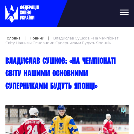
Головна
|
Новини
|
Владислав Сушков: «На Чемпіонаті
Світу Нашими Основними Суперниками Будуть Японці»
Владислав Сушков: «На чемпіонаті
світу нашими основними
суперниками будуть японці»