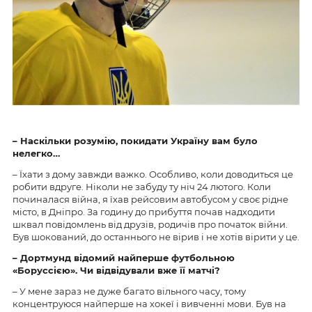
– Наскільки розумію, покидати Україну вам було
нелегко…
– Їхати з дому завжди важко. Особливо, коли доводиться це
робити вдруге. Ніколи не забуду ту ніч 24 лютого. Коли
починалася війна, я їхав рейсовим автобусом у своє рідне
місто, в Дніпро. За годину до прибуття почав надходити
шквал повідомлень від друзів, родичів про початок війни.
Був шокований, до останнього не вірив і не хотів вірити у це.
– Дортмунд відомий найперше футбольною
«Боруссією». Чи відвідували вже її матчі?
– У мене зараз не дуже багато вільного часу, тому
концентруюся найперше на хокеї і вивченні мови. Був на