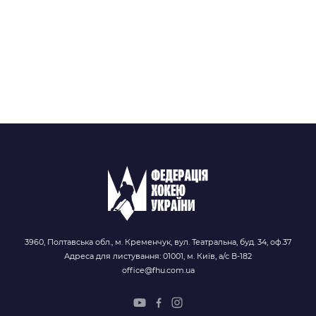
3960, Полтавська обл., м. Кременчук, вул. Театральна, буд. 34, оф.37
Адреса для листування: 01001, м. Київ, а/с В-182
office@fhu.com.ua