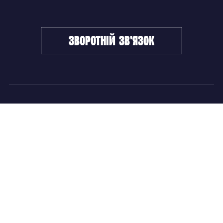
зворотній зв’язок
ФХУ
НОВИНИ
Керівництво
Головні новини
Підрозділи
Збірні команди
Документи
Чемпіонат України
Контакти
Дитячо-юнацький хокей
НОВИНИ
Головні новини
Збірні команди
Чемпіонат України
Дитячо-юнацький хокей
Новини ФХУ