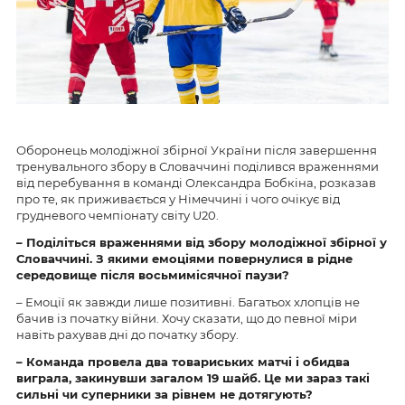
Оборонець молодіжної збірної України після завершення
тренувального збору в Словаччині поділився враженнями
від перебування в команді Олександра Бобкіна, розказав
про те, як приживається у Німеччині і чого очікує від
грудневого чемпіонату світу U20.
– Поділіться враженнями від збору молодіжної збірної у
Словаччині. З якими емоціями повернулися в рідне
середовище після восьмимісячної паузи?
– Емоції як завжди лише позитивні. Багатьох хлопців не
бачив із початку війни. Хочу сказати, що до певної міри
навіть рахував дні до початку збору.
– Команда провела два товариських матчі і обидва
виграла, закинувши загалом 19 шайб. Це ми зараз такі
сильні чи суперники за рівнем не дотягують?