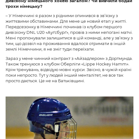
дивізіону німецького хокею загалом? Чи вивчили бодай
трохи німецьку?
– У Німеччині я разом з рідними опинився в зв’язку з
життєвими обставинами. Для мене це новий етап у житті.
Передсезонку в Німеччині починав із клубом першого
дивізіону DNL U20 «Ауґсбурґ», провів з ними непогані матчі.
Мені пропонували залишитися в цій команді, але у зв’язку з
тим, що дозвіл на проживання вдалося отримати в іншій
землі Німеччини, я не зміг туди переїхати.
Зараз у мене чинний контракт з «Айзадлером» з Дортмунда.
Також тренуюся з клубом Оберліги «Lippe Hockey Hamm».
Крім тренувань, відвідую мовні курси. Звісно, в чужій країні
поки непросто. Тут у людей інший менталітет, не все так
просто дається. Це не на Батьківщині.