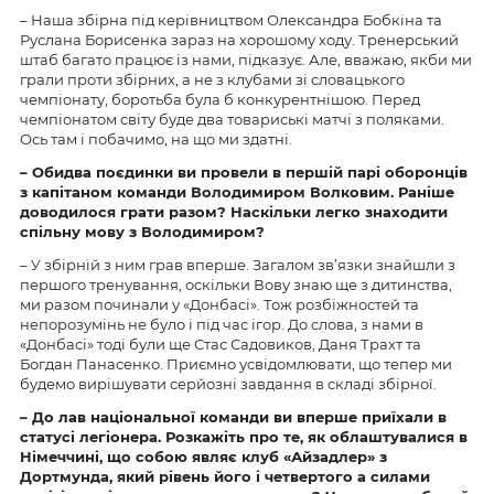
– Наша збірна під керівництвом Олександра Бобкіна та
Руслана Борисенка зараз на хорошому ходу. Тренерський
штаб багато працює із нами, підказує. Але, вважаю, якби ми
грали проти збірних, а не з клубами зі словацького
чемпіонату, боротьба була б конкурентнішою. Перед
чемпіонатом світу буде два товариські матчі з поляками.
Ось там і побачимо, на що ми здатні.
– Обидва поєдинки ви провели в першій парі оборонців
з капітаном команди Володимиром Волковим. Раніше
доводилося грати разом? Наскільки легко знаходити
спільну мову з Володимиром?
– У збірній з ним грав вперше. Загалом зв’язки знайшли з
першого тренування, оскільки Вову знаю ще з дитинства,
ми разом починали у «Донбасі». Тож розбіжностей та
непорозумінь не було і під час ігор. До слова, з нами в
«Донбасі» тоді були ще Стас Садовиков, Даня Трахт та
Богдан Панасенко. Приємно усвідомлювати, що тепер ми
будемо вирішувати серйозні завдання в складі збірної.
– До лав національної команди ви вперше приїхали в
статусі легіонера. Розкажіть про те, як облаштувалися в
Німеччині, що собою являє клуб «Айзадлер» з
Дортмунда, який рівень його і четвертого а силами