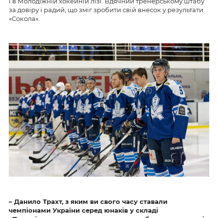
і в Молодіжній хокейній лізі. Вдячний тренерському штабу
за довіру і радий, що зміг зробити свій внесок у результати
«Сокола».
– Данило Трахт, з яким ви свого часу ставали
чемпіонами України серед юнаків у складі