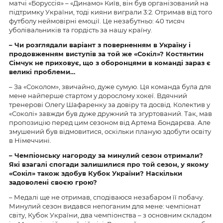
матчі «Боруссія» – «Динамо» Київ, він був організований на
підтримку України, тоді кияни виграли 3:2. Отримав від того
футболу неймовірні емоції. Це незабутньо: 40 тисяч
уболівальників та гордість за нашу країну.
– Чи розглядали варіант з поверненням в Україну і
продовженням виступів за той же «Сокіл»? Костянтин
Сімчук не приховує, що з оборонцями в команді зараз є
великі проблеми…
– За «Соколом», звичайно, дуже сумую. Ця команда була для
мене найперше стартом у дорослому хокеї. Вдячний
тренерові Олегу Шафаренку за довіру та досвід. Колектив у
«Соколі» завжди був дуже дружний та згуртований. Так, мав
пропозицію перед цим сезоном від Артема Бондарєва. Але
змушений був відмовитися, оскільки планую здобути освіту
в Німеччині.
– Чемпіонську нагороду за минулий сезон отримали?
Які взагалі спогади залишилися про той сезон, у якому
«Сокіл» також здобув Кубок України? Наскільки
задоволені своєю грою?
– Медалі ще не отримав, сподіваюся незабаром її побачу.
Минулий сезон видався непоганим для мене: чемпіонат
світу, Кубок України, два чемпіонства – з основним складом