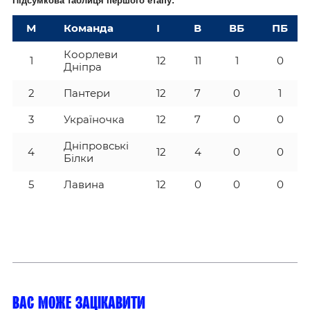
Підсумкова таблиця першого етапу:
М
Команда
І
В
ВБ
ПБ
Коорлеви
1
12
11
1
0
Дніпра
2
Пантери
12
7
0
1
3
Україночка
12
7
0
0
Дніпровські
4
12
4
0
0
Білки
5
Лавина
12
0
0
0
Вас може зацікавити