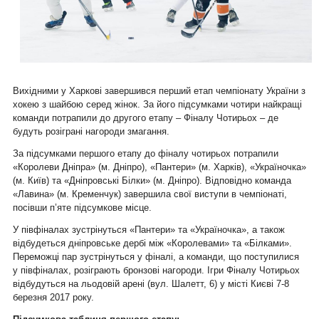
Вихідними у Харкові завершився перший етап чемпіонату України з
хокею з шайбою серед жінок. За його підсумками чотири найкращі
команди потрапили до другого етапу – Фіналу Чотирьох – де
будуть розіграні нагороди змагання.
За підсумками першого етапу до фіналу чотирьох потрапили
«Королеви Дніпра» (м. Дніпро), «Пантери» (м. Харків), «Україночка»
(м. Київ) та «Дніпровські Білки» (м. Дніпро). Відповідно команда
«Лавина»
(м. Кременчук) завершила свої виступи в чемпіонаті,
посівши п’яте підсумкове місце.
У півфіналах зустрінуться «Пантери» та «Україночка», а також
відбудеться дніпровське дербі між «Королевами» та «Білками».
Переможці пар зустрінуться у фіналі, а команди, що поступилися
у півфіналах, розіграють бронзові нагороди. Ігри Фіналу Чотирьох
відбудуться на льодовій арені (вул. Шалетт, 6) у місті Києві 7-8
березня 2017 року.