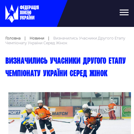
Головна
|
Новини
|
Визначились Учасники Другого Етапу
Чемпіонату України Серед Жінок
Визначились учасники другого етапу
чемпіонату України серед жінок