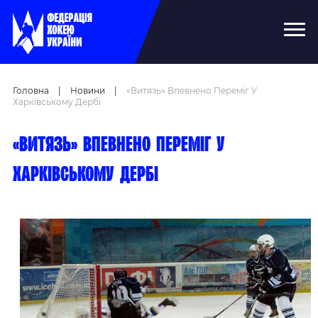
Головна
|
Новини
|
«Витязь» Впевнено Переміг У
Харківському Дербі
«Витязь» впевнено переміг у
харківському дербі