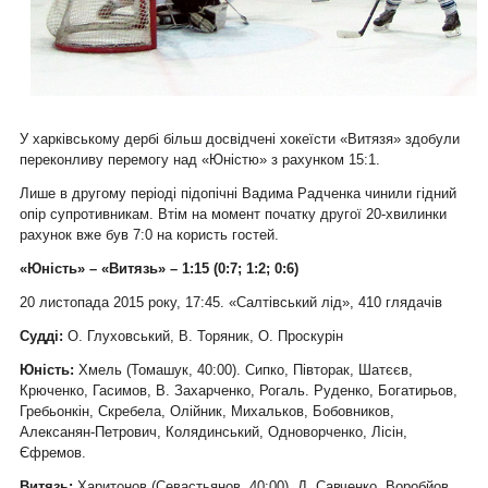
У харківському дербі більш досвідчені хокеїсти «Витязя» здобули
переконливу перемогу над «Юністю» з рахунком 15:1.
Лише в другому періоді підопічні Вадима Радченка чинили гідний
опір супротивникам. Втім на момент початку другої 20-хвилинки
рахунок вже був 7:0 на користь гостей.
«Юність» – «Витязь» – 1:15 (0:7; 1:2; 0:6)
20 листопада 2015 року, 17:45. «Салтівський лід», 410 глядачів
Судді:
О. Глуховський, В. Торяник, О. Проскурін
Юність:
Хмель (Томашук, 40:00). Сипко, Півторак, Шатєєв,
Крюченко, Гасимов, В. Захарченко, Рогаль. Руденко, Богатирьов,
Гребьонкін, Скребела, Олійник, Михальков, Бобовников,
Алексанян-Петрович, Колядинський, Одноворченко, Лісін,
Єфремов.
Витязь:
Харитонов (Севастьянов, 40:00). Д. Савченко, Воробйов,