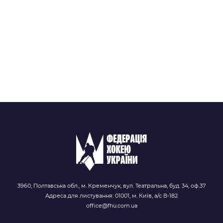
3960, Полтавська обл., м. Кременчук, вул. Театральна, буд. 34, оф.37
Адреса для листування: 01001, м. Київ, а/с В-182
office@fhu.com.ua