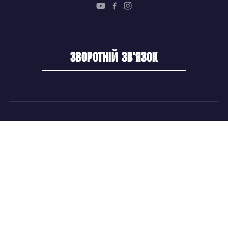
зворотній зв’язок
ФХУ
НОВИНИ
Керівництво
Головні новини
Підрозділи
Збірні команди
Документи
Чемпіонат України
Контакти
Дитячо-юнацький хокей
НОВИНИ
Головні новини
Збірні команди
Чемпіонат України
Дитячо-юнацький хокей