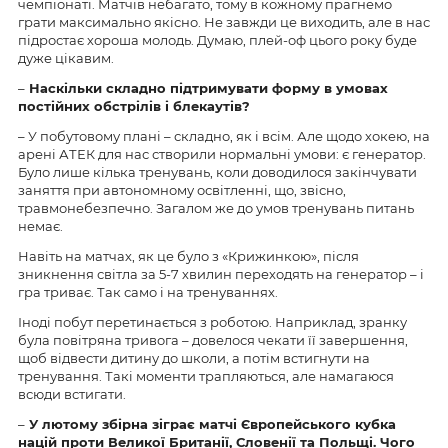
чемпіонаті. Матчів небагато, тому в кожному прагнемо
грати максимально якісно. Не завжди це виходить, але в нас
підростає хороша молодь. Думаю, плей-оф цього року буде
дуже цікавим.
–
Наскільки складно підтримувати форму в умовах
постійних обстрілів і блекаутів?
– У побутовому плані – складно, як і всім. Але щодо хокею, на
арені АТЕК для нас створили нормальні умови: є генератор.
Було лише кілька тренувань, коли доводилося закінчувати
заняття при автономному освітленні, що, звісно,
травмонебезпечно. Загалом же до умов тренувань питань
немає.
Навіть на матчах, як це було з «Крижинкою», після
зникнення світла за 5-7 хвилин переходять на генератор – і
гра триває. Так само і на тренуваннях.
Іноді побут перетинається з роботою. Наприклад, зранку
була повітряна тривога – довелося чекати її завершення,
щоб відвести дитину до школи, а потім встигнути на
тренування. Такі моменти трапляються, але намагаюся
всюди встигати.
–
У лютому збірна зіграє матчі Європейського кубка
націй проти Великої Британії, Словенії та Польщі. Чого