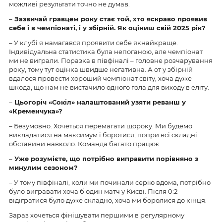
можливі результати точно не думав.
–
Зазвичай гравцем року стає той, хто яскраво проявив
себе і в чемпіонаті, і у збірній. Як оціниш свій 2025 рік?
– У клубі я намагався проявити себе якнайкраще.
Індивідуальна статистика була непоганою, але чемпіонат
ми не виграли. Поразка в півфіналі – головне розчарування
року, тому тут оцінка швидше негативна. А от у збірній
вдалося провести хороший чемпіонат світу, хоча дуже
шкода, що нам не вистачило одного гола для виходу в еліту.
–
Цьогоріч «Сокіл» налаштований узяти реванш у
«Кременчука»?
– Безумовно. Хочеться перемагати щороку. Ми будемо
викладатися на максимум і боротися, попри всі складні
обставини навколо. Команда багато працює.
–
Уже розумієте, що потрібно виправити порівняно з
минулим сезоном?
– У тому півфіналі, коли ми починали серію вдома, потрібно
було вигравати хоча б один матч у Києві. Після 0:2
відігратися було дуже складно, хоча ми боролися до кінця.
Зараз хочеться фінішувати першими в регулярному