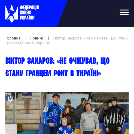
Головна
|
Новини
|
Віктор Захаров: «Не Очікував, Що Стану
Гравцем Року В Україні»
Віктор Захаров: «Не очікував, що
стану гравцем року в Україні»