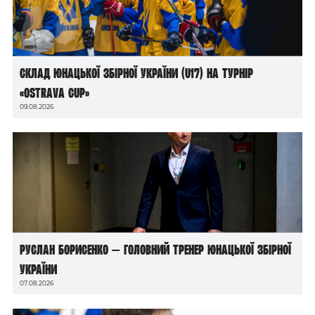
Склад юнацької збірної України (U17) на турнір
«Ostrava Cup»
09.08.2026
Руслан Борисенко — головний тренер юнацької збірної
України
07.08.2026