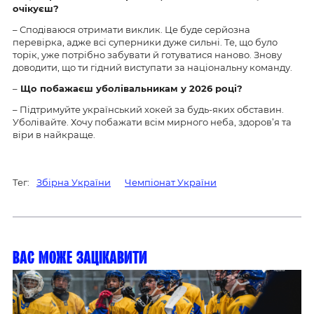
очікуєш?
– Сподіваюся отримати виклик. Це буде серйозна
перевірка, адже всі суперники дуже сильні. Те, що було
торік, уже потрібно забувати й готуватися наново. Знову
доводити, що ти гідний виступати за національну команду.
–
Що побажаєш уболівальникам у 2026 році?
– Підтримуйте український хокей за будь-яких обставин.
Уболівайте. Хочу побажати всім мирного неба, здоров’я та
віри в найкраще.
Тег:
Збірна України
Чемпіонат України
Вас може зацікавити