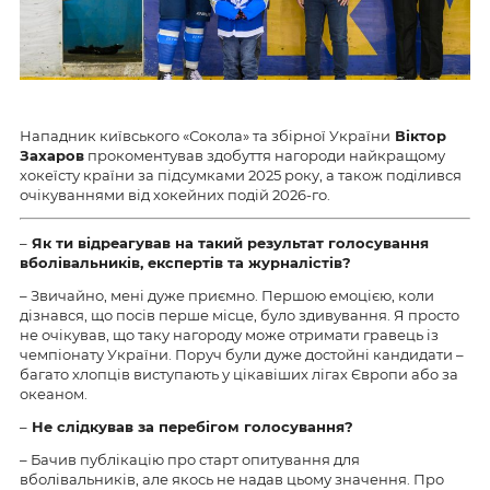
Нападник київського «Сокола» та збірної України
Віктор
Захаров
прокоментував здобуття нагороди найкращому
хокеїсту країни за підсумками 2025 року, а також поділився
очікуваннями від хокейних подій 2026-го.
–
Як ти відреагував на такий результат голосування
вболівальників, експертів та журналістів?
– Звичайно, мені дуже приємно. Першою емоцією, коли
дізнався, що посів перше місце, було здивування. Я просто
не очікував, що таку нагороду може отримати гравець із
чемпіонату України. Поруч були дуже достойні кандидати –
багато хлопців виступають у цікавіших лігах Європи або за
океаном.
–
Не слідкував за перебігом голосування?
– Бачив публікацію про старт опитування для
вболівальників, але якось не надав цьому значення. Про