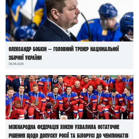
Олександр Бобкін — головний тренер національної
збірної України
06.08.2026
Міжнародна федерація хокею ухвалила остаточне
рішення щодо допуску росії та білорусі до чемпіонатів