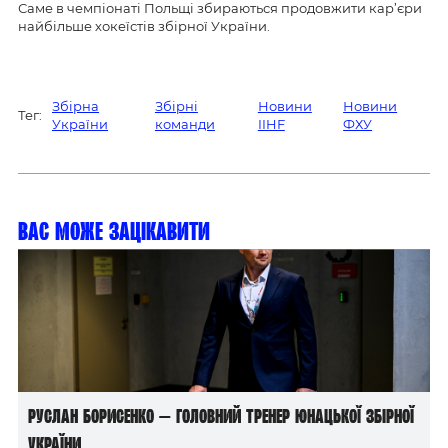
Саме в чемпіонаті Польщі збираються продовжити кар’єри
найбільше хокеїстів збірної України.
Збірна
Збірні
Новини
Новини
Тег:
України
команди
IIHF
ФХУ
Вас може зацікавити
Руслан Борисенко — головний тренер юнацької збірної
України