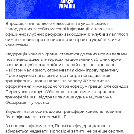
Впродовж нинішнього міжсезоння в українських і
закордонних засобах масової інформації, а також на
офіційних клубних ресурсах закордонних клубів з’являлося
чимало новин про підписання контрактів українськими
хокеїстами.
Федерація хокею України ставиться до таких новин вельми
позитивно, адже в інтересах національних збірних дуже
важливо, щоб під час війни в нашій державі провідні
майстри мали змогу отримувати якісну ігрову практику.
Проте мусимо наголосити, що попри понад десяток
трансферних новин наразі на адресу ФХУ запит на
оформлення міжнародного трансферу – гравця Олександра
Пересунька в клуб «Уйпешт» – в системі міжнародних
трансферів IIHF відправила лише одна національна
Федерація – угорська.
Змушені наголосити, що всі трансфери хокеїстів повинні
бути оформлені в системі IIHF.
За нашою інформацією, Польська федерація хокею
збирається надавати відповідні запити не раніше серпня.