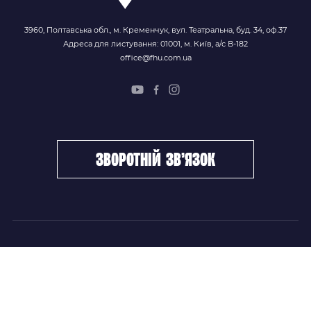
3960, Полтавська обл., м. Кременчук, вул. Театральна, буд. 34, оф.37
Адреса для листування: 01001, м. Київ, а/с В-182
office@fhu.com.ua
зворотній зв’язок
ФХУ
НОВИНИ
Керівництво
Головні новини
Підрозділи
Збірні команди
Документи
Чемпіонат України