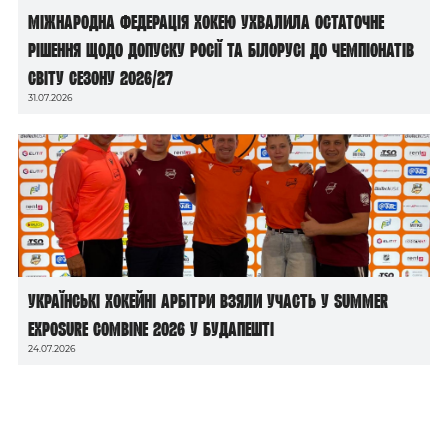
Міжнародна федерація хокею ухвалила остаточне
рішення щодо допуску росії та білорусі до чемпіонатів
світу сезону 2026/27
31.07.2026
Українські хокейні арбітри взяли участь у Summer
Exposure Combine 2026 у Будапешті
24.07.2026