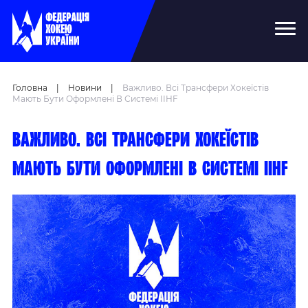
Головна
|
Новини
|
Важливо. Всі Трансфери Хокеїстів
Мають Бути Оформлені В Системі IIHF
Важливо. Всі трансфери хокеїстів
мають бути оформлені в системі IIHF