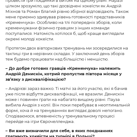
провести три поєдинки в Битомі на одному рівні. Наразі
цілком зрозуміло, що такі досвідчені хокеїсти як Андрій
Міхнов та Роман Благий рівню збірної відповідають. Також
мене приємно здивував рівень готовності представників
«Кременчука». Особливо на тлі попередніх зборів, коли
кременчужани фізично гравцям з інших команди
поступалися. Натомість хотілося б, щоб краще виглядали
окремі молоді хокеїсти.
Протягом двох вівторкових тренувань ми зосередилися на
тактиці гри в нерівних складах. У заключний день зборів
теж будемо працювати над більшістю і меншістю.
– До добре готових гравців «Кременчука» належить
Андрій Денискін, котрий пропустив півтора місяця у
зв’язку з дискваліфікацією?
– Андрієві зараз важко. Ті матчі за його участю, які я бачив
уже після відбуття дискваліфікації, не вразили. Денискін
може і повинен грати на набагато вищому рівні. Пауза
вибила Андрія з колії. Він поки перебуває в неоптимальній
формі, хоча й на тренуваннях виглядає доволі непогано.
Сподіваємося, впевненість у тренувальному процесі
перейде на ігри Єврочелленджа.
– Ви вже визначили для себе, в яких поєднаннях
гратимуть хокеїсти на турнірі в Польщі?