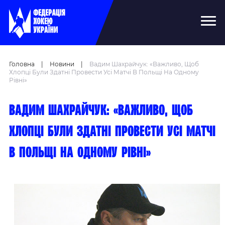
Головна
|
Новини
|
Вадим Шахрайчук: «Важливо, Щоб
Хлопці Були Здатні Провести Усі Матчі В Польщі На Одному
Рівні»
Вадим Шахрайчук: «Важливо, щоб
хлопці були здатні провести усі матчі
в Польщі на одному рівні»