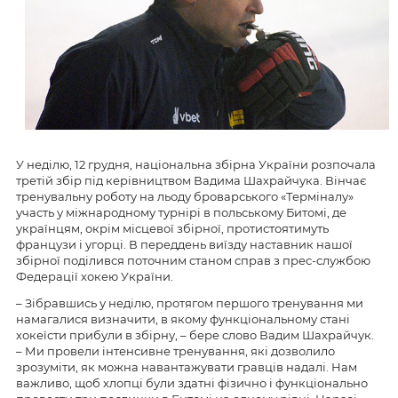
У неділю, 12 грудня, національна збірна України розпочала
третій збір під керівництвом Вадима Шахрайчука. Вінчає
тренувальну роботу на льоду броварського «Терміналу»
участь у міжнародному турнірі в польському Битомі, де
українцям, окрім місцевої збірної, протистоятимуть
французи і угорці. В переддень виїзду наставник нашої
збірної поділився поточним станом справ з прес-службою
Федерації хокею України.
– Зібравшись у неділю, протягом першого тренування ми
намагалися визначити, в якому функціональному стані
хокеїсти прибули в збірну, – бере слово Вадим Шахрайчук.
– Ми провели інтенсивне тренування, які дозволило
зрозуміти, як можна навантажувати гравців надалі. Нам
важливо, щоб хлопці були здатні фізично і функціонально