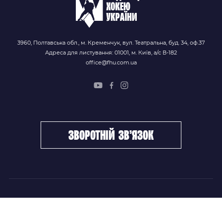
3960, Полтавська обл., м. Кременчук, вул. Театральна, буд. 34, оф.37
Адреса для листування: 01001, м. Київ, а/с В-182
office@fhu.com.ua
зворотній зв’язок
ФХУ
НОВИНИ
Керівництво
Головні новини