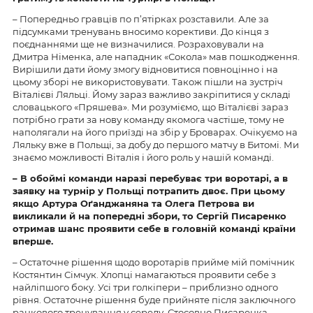
– Попередньо гравців по п’ятірках розставили. Але за
підсумками тренувань вносимо корективи. До кінця з
поєднаннями ще не визначилися. Розраховували на
Дмитра Німенка, але нападник «Сокола» мав пошкодження.
Вирішили дати йому змогу відновитися повноцінно і на
цьому зборі не використовувати. Також пішли на зустріч
Віталієві Ляльці. Йому зараз важливо закріпитися у складі
словацького «Пряшева». Ми розуміємо, що Віталієві зараз
потрібно грати за нову команду якомога частіше, тому не
наполягали на його приїзді на збір у Броварах. Очікуємо на
Ляльку вже в Польщі, за добу до першого матчу в Битомі. Ми
знаємо можливості Віталія і його роль у нашій команді.
– В обоймі команди наразі перебуває три воротарі, а в
заявку на турнір у Польщі потрапить двоє. При цьому
якщо Артура Оґанджаняна та Олега Петрова ви
викликали й на попередні збори, то Сергій Писаренко
отримав шанс проявити себе в головній команді країни
вперше.
– Остаточне рішення щодо воротарів прийме мій помічник
Костянтин Сімчук. Хлопці намагаються проявити себе з
найліпшого боку. Усі три голкіпери – приблизно одного
рівня. Остаточне рішення буде прийняте після заключного
ранкового тренування у середу. Стосовно Писаренка.