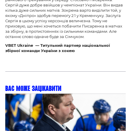
Сергій дуже добре ввійшов у чемпіонат України. Він видав
кілька дуже сильних матчів. Зокрема варто виділити той, у
якому «Дніпро» здобув перемогу 2:1 у Кременчуку. Заслуга
Сергія в цьому успіху херсонців величезна. Тому не
приховую, що мені хочеться побачити Писаренка в матчах
за збірну, в протистояннях із сильними командами. Але
останнє слово одначе буде за Сімчуком.
VBET Ukraine — Титульний партнер національної
збірної команди України з хокею
Вас може зацікавити