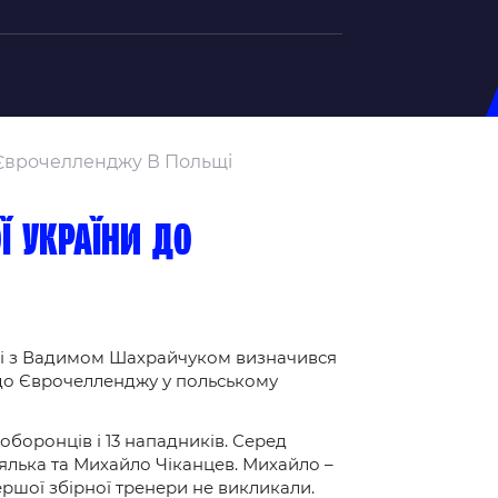
на U-20
 Єврочелленджу В Польщі
д Збірної
ерський Штаб
ї України до
ндар Матчів
на (ж)
д Збірної
ерський Штаб
олі з Вадимом Шахрайчуком визначився
 до Єврочелленджу у польському
ндар Матчів
м оборонців і 13 нападників. Серед
Лялька та Михайло Чіканцев. Михайло –
 першої збірної тренери не викликали.