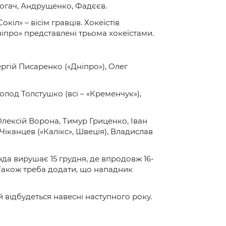
Логач, Андрущенко, Фадєєв.
іл» – вісім гравців. Хокеїстів
ніпро» представлені трьома хокеїстами.
ргій Писаренко («Дніпро»), Олег
лод Толстушко (всі – «Кременчук»),
Олексій Ворона, Тимур Гриценко, Іван
Чіканцев («Калікс», Швеція), Владислав
нда вирушає 15 грудня, де впродовж 16-
 Також треба додати, що нападник
й відбудеться навесні наступного року.