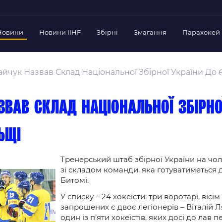
Новини
Новини IIHF
Збірні
Змагання
Парахокей
Україна
Украї
дерації
йчук Назвав Склад Національної Збірної України До
Склад Збірної
Скла
нт Федерації
Тренерський Штаб
Трен
й президент
вав склад національної збірно
Календар Матчів
Кале
езиденти Федерації
дерації
ьщі
Україна U-18
Украї
іли
Склад Збірної
Скла
Тренерський Штаб
Трен
 Діяльність
Тренерський штаб збірної України на ч
зі складом команди, яка готуватиметься
Календар Матчів
Кале
нтні документи
Битомі.
 Ради Федерації
У списку – 24 хокеїсти: три воротарі, вісі
в експерименті
запрошених є двоє легіонерів – Віталій 
один із п’яти хокеїстів, яких досі до лав