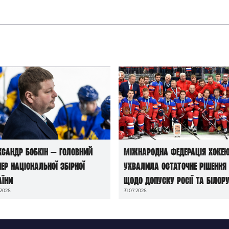
ксандр Бобкін — головний
Міжнародна федерація хоке
нер національної збірної
ухвалила остаточне рішення
аїни
щодо допуску росії та білору
.2026
31.07.2026
до чемпіонатів світу сезону
2026/27