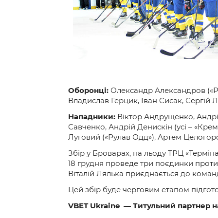
Контакт
Оборонці:
Олександр Александров («Ру
Владислав Герцик, Іван Сисак, Сергій Ло
Нападники:
Віктор Андрущенко, Андрій
Савченко, Андрій Денискін (усі – «Крем
Луговий («Рулав Одд»), Артем Целогор
Збір у Броварах, на льоду ТРЦ «Термін
18 грудня проведе три поєдинки проти
Віталій Лялька приєднається до коман
Цей збір буде черговим етапом підготов
VBET Ukraine — Титульний партнер н