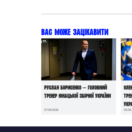
Вас може зацікавити
Руслан Борисенко — головний
Оле
тренер юнацької збірної України
тре
Укр
07.08.2026
06.08