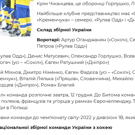
и
Крім Чіканцева, це оборонці Горлушко, 
Найбільше клубне представництво має «Сок
«Кременчука» – семеро. «Рулав Одд» і «Д
Склад збірної України
Воротарі:
Артур Оґанджанян («Сокіл»), Се
Петров («Рулав Одд»)
лав Одд»), Денис Матусевич, Олександр Горлушко, Всево
гач (усі – «Сокіл»), Євген Ратушний («Дніпро»)
 Міхнов, Дмитро Німенко, Євген Фадєєв (усі – «Сокіл»), 
енчук»), Віталій Лялька («Пряшів», Словаччина), Михайло 
одцев («Дніпро»), Роман Благий
ал» команда розпочне завтра, 12 грудня. До Битома кома
 поляків, французів та угорців у рамках Єврочелленджу.
ди в Польщі.
ки команди до чемпіонату світу-2022 у дивізіоні 1В, яки
аціональної збірної команди України з хокею