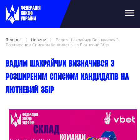
Головна
|
Новини
|
Вадим Шахрайчук Визначився З
Розширеним Списком Кандидатів На Лютневий Збір
Вадим Шахрайчук визначився з
розширеним списком кандидатів на
лютневий збір