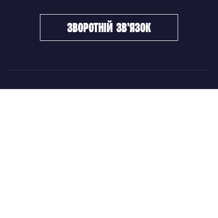
зворотній зв’язок
ФХУ
НОВИНИ
Керівництво
Головні новини
Підрозділи
Збірні команди
Документи
Чемпіонат України
Контакти
Дитячо-юнацький хокей
НОВИНИ
Головні новини
Збірні команди
Чемпіонат України
Дитячо-юнацький хокей
Новини ФХУ
Новини IIHF