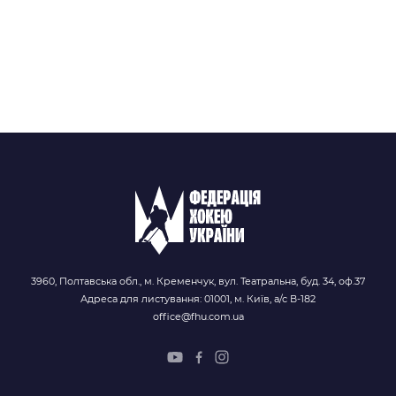
3960, Полтавська обл., м. Кременчук, вул. Театральна, буд. 34, оф.37
Адреса для листування: 01001, м. Київ, а/с В-182
office@fhu.com.ua