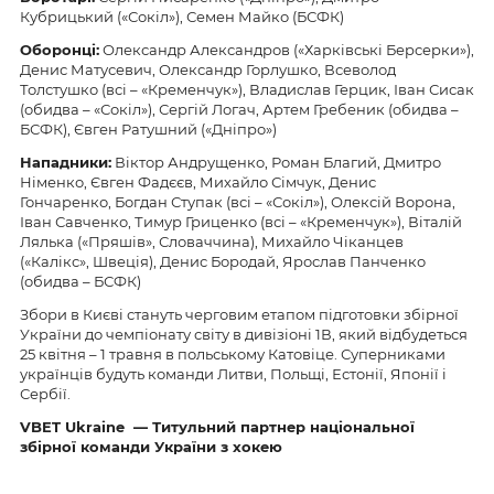
Кубрицький («Сокіл»), Семен Майко (БСФК)
Оборонці:
Олександр Александров («Харківські Берсерки»),
Денис Матусевич, Олександр Горлушко, Всеволод
Толстушко (всі – «Кременчук»), Владислав Герцик, Іван Сисак
(обидва – «Сокіл»), Сергій Логач, Артем Гребеник (обидва –
БСФК), Євген Ратушний («Дніпро»)
Нападники:
Віктор Андрущенко, Роман Благий, Дмитро
Німенко, Євген Фадєєв, Михайло Сімчук, Денис
Гончаренко, Богдан Ступак (всі – «Сокіл»), Олексій Ворона,
Іван Савченко, Тимур Гриценко (всі – «Кременчук»), Віталій
Лялька («Пряшів», Словаччина), Михайло Чіканцев
(«Калікс», Швеція), Денис Бородай, Ярослав Панченко
(обидва – БСФК)
Збори в Києві стануть черговим етапом підготовки збірної
України до чемпіонату світу в дивізіоні 1В, який відбудеться
25 квітня – 1 травня в польському Катовіце. Суперниками
українців будуть команди Литви, Польщі, Естонії, Японії і
Сербії.
VBET Ukraine — Титульний партнер національної
збірної команди України з хокею