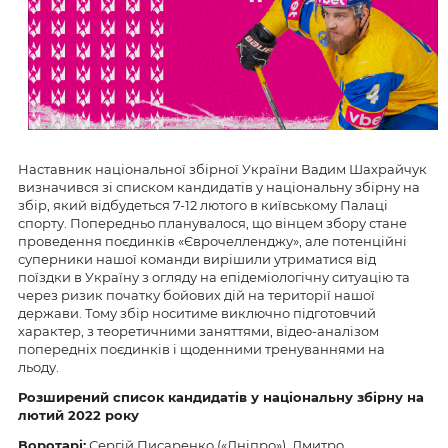
Наставник національної збірної України Вадим Шахрайчук
визначився зі списком кандидатів у національну збірну на
збір, який відбудеться 7-12 лютого в київському Палаці
спорту. Попередньо планувалося, що вінцем збору стане
проведення поєдинків «Єврочелленджу», але потенційні
суперники нашої команди вирішили утриматися від
поїздки в Україну з огляду на епідеміологічну ситуацію та
через ризик початку бойових дій на території нашої
держави. Тому збір носитиме виключно підготовчий
характер, з теоретичними заняттями, відео-аналізом
попередніх поєдинків і щоденними тренуваннями на
льоду.
Розширений список кандидатів у національну збірну на
лютий 2022 року
Воротарі:
Сергій Писаренко («Дніпро»), Дмитро