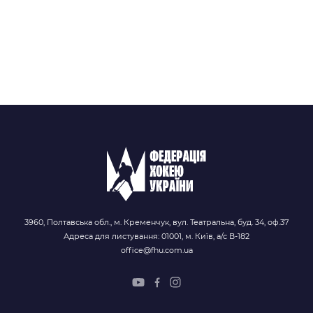
3960, Полтавська обл., м. Кременчук, вул. Театральна, буд. 34, оф.37
Адреса для листування: 01001, м. Київ, а/с В-182
office@fhu.com.ua