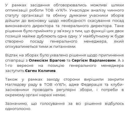
У рамках засідання обговорювались можливі шляхи
оптимізації роботи ТОВ «УХЛ». Унаслідок аналізу чинного
статуту організації та обміну думками учасники зборів
дійшли до висновку щодо необхідності скасування посад
виконавчого директора та генерального директора. Таке
рішення було прийнято у зв’язку з тим, що функції цих двох
позицій майже дублюють одна одну. У майбутньому ж буде
створено посаду генерального менеджера, який
опікуватиметься тими ж питаннями.
Відтак на зборах було ухвалено рішення щодо припинення
співпраці з
Олексієм Брагою
та
Сергієм Варламовим
. А з
1-го вересня на позицію генерального менеджера
заступить
Євген Количев
.
Також у рамках заходу сторони вирішили закрити
Наглядову раду в ТОВ «УХЛ», адже Федерація та клуби-
засновники проводять регулярні збори, і потреби в
окремому органі наразі немає.
Зазначимо, що голосування за всі рішення відбулось
одноголосно.