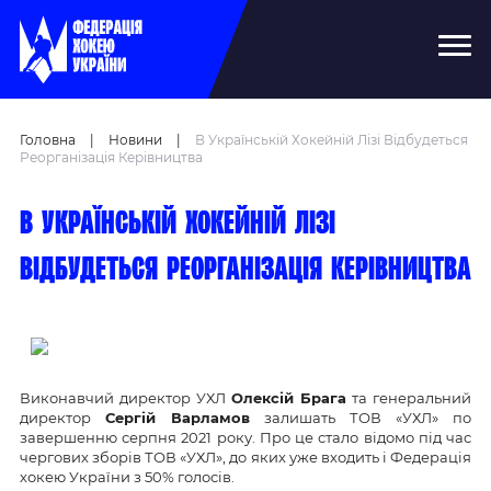
Головна
|
Новини
|
В Українській Хокейній Лізі Відбудеться
Реорганізація Керівництва
В Українській хокейній лізі
відбудеться реорганізація керівництва
Виконавчий директор УХЛ
Олексій Брага
та генеральний
директор
Сергій Варламов
залишать ТОВ «УХЛ» по
завершенню серпня 2021 року. Про це стало відомо під час
чергових зборів ТОВ «УХЛ», до яких уже входить і Федерація
хокею України з 50% голосів.