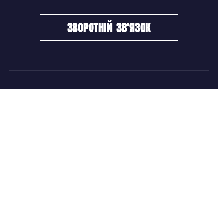
зворотній зв’язок
ФХУ
НОВИНИ
Керівництво
Головні новини
Підрозділи
Збірні команди
Документи
Чемпіонат України
Контакти
Дитячо-юнацький хокей
НОВИНИ
Головні новини
Збірні команди
Чемпіонат України
Дитячо-юнацький хокей
Новини ФХУ
Новини IIHF