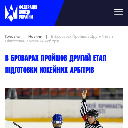
Головна
|
Новини
|
В Броварах Пройшов Другий Етап
Підготовки Хокейних Арбітрів
В Броварах пройшов другий етап
підготовки хокейних арбітрів