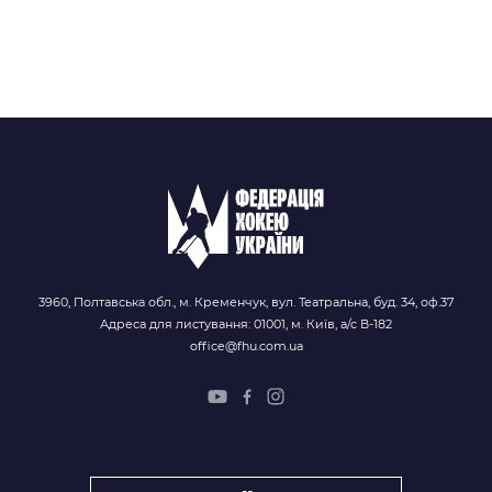
3960, Полтавська обл., м. Кременчук, вул. Театральна, буд. 34, оф.37
Адреса для листування: 01001, м. Київ, а/с В-182
office@fhu.com.ua