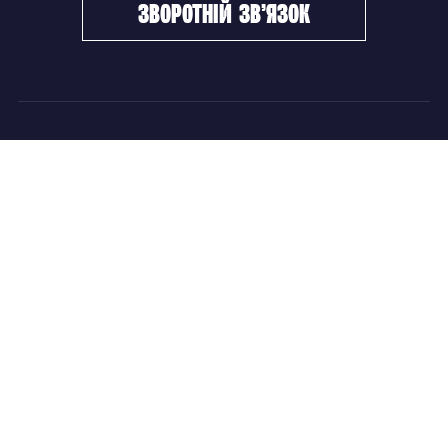
зворотній зв’язок
ФХУ
НОВИНИ
Керівництво
Головні новини
Підрозділи
Збірні команди
Документи
Чемпіонат України
Контакти
Дитячо-юнацький хокей
НОВИНИ
Головні новини
Збірні команди
Чемпіонат України
Дитячо-юнацький хокей
Новини ФХУ
Новини IIHF