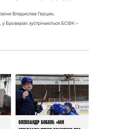
країни Владислав Герцик.
, у Броварах зустрічаються БСФК –
Олександр Бобкін: «Ми