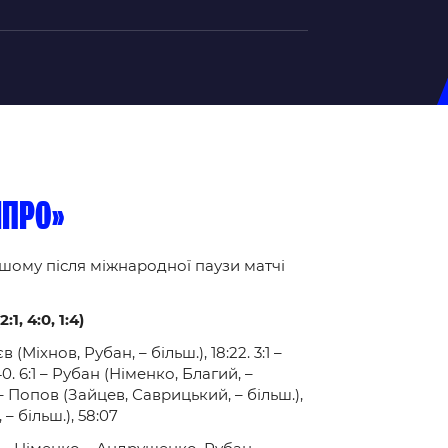
на U-20
д Збірної
ерський Штаб
іпро»
ндар Матчів
ршому після міжнародної паузи матчі
на (ж)
д Збірної
1, 4:0, 1:4)
ерський Штаб
ндар Матчів
 (Міхнов, Рубан, – більш.), 18:22. 3:1 –
0. 6:1 – Рубан (Німенко, Благий, –
3 – Попов (Зайцев, Саврицький, – більш.),
– більш.), 58:07