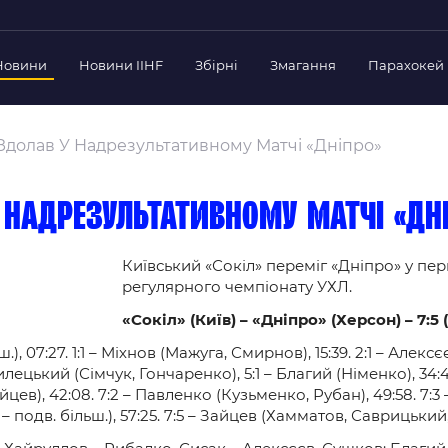
Новини
Новини IIHF
Збірні
Змагання
Парахокей
Україна
Украї
дерації
 Здолав У Надрезультативному Матчі «Дніпро»
Склад Збірної
Скла
нт Федерації
Тренерський Штаб
Трен
й президент
у надрезультативному матчі «Дн
Календар Матчів
Кале
езиденти Федерації
дерації
Київський «Сокіл» переміг «Дніпро» у пе
Україна U-18
Украї
регулярного чемпіонату УХЛ.
іли
Склад Збірної
Скла
«Сокіл» (Київ) – «Дніпро» (Херсон) – 7:5 (2:
Тренерський Штаб
Трен
 Діяльність
Календар Матчів
Кале
, 07:27. 1:1 – Міхнов (Мажуга, Смирнов), 15:39. 2:1 – Алексєєв
нтні документи
лецький (Сімчук, Гончаренко), 5:1 – Благий (Німенко), 34:4
 Ради Федерації
айцев), 42:08. 7:2 – Павленко (Кузьменко, Рубан), 49:58. 7:
– подв. більш.), 57:25. 7:5 – Зайцев (Хамматов, Саврицький, 
в експерименті