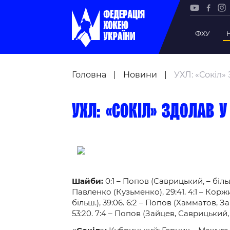
ФХУ
Рада Фе
Головна
|
Новини
|
УХЛ: «Сокіл»
Президе
Почесни
УХЛ: «Сокіл» здолав 
Віце-пр
Офіс фе
Підрозд
Статутна
Шайби:
0:1 – Попов (Саврицький, – більш.)
Регламе
Павленко (Кузьменко), 29:41. 4:1 – Коржи
Рішення
більш.), 39:06. 6:2 – Попов (Хамматов, З
53:20. 7:4 – Попов (Зайцев, Саврицький, 
Участь 