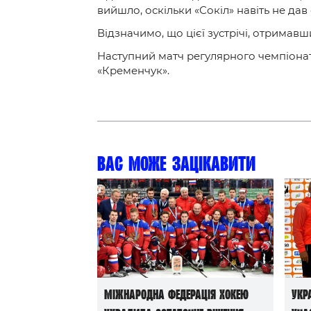
вийшло, оскільки «Сокіл» навіть не да
Відзначимо, що цієї зустрічі, отримавш
Наступний матч регулярного чемпіонату
«Кременчук».
Вас може зацікавити
Міжнародна федерація хокею
Укр