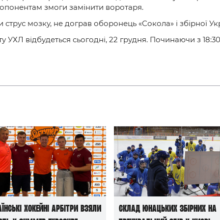
в опонентам змоги замінити воротаря.
и струс мозку, не дограв оборонець «Сокола» і збірної У
 УХЛ відбудеться сьогодні, 22 грудня. Починаючи з 18:30
аїнські хокейні арбітри взяли
Склад юнацьких збірних на