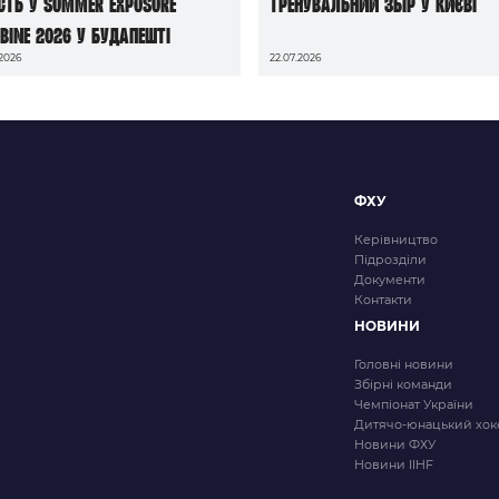
сть у Summer Exposure
тренувальний збір у Києві
bine 2026 у Будапешті
.2026
22.07.2026
ФХУ
Керівництво
Підрозділи
Документи
Контакти
НОВИНИ
Головні новини
Збірні команди
Чемпіонат України
Дитячо-юнацький хок
Новини ФХУ
Новини IIHF