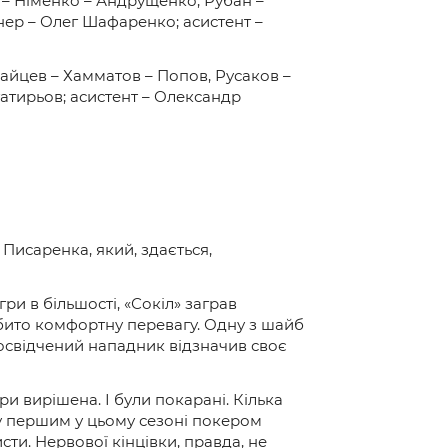
 – Німенко – Андрущенко, Рубан –
нер – Олег Шафаренко; асистент –
айцев – Хамматов – Попов, Русаков –
атирьов; асистент – Олександр
Писаренка, який, здається,
ри в більшості, «Сокіл» заграв
ібито комфортну перевагу. Одну з шайб
досвідчений нападник відзначив своє
и вирішена. І були покарані. Кілька
у першим у цьому сезоні покером
ти. Нервової кінцівки, правда, не