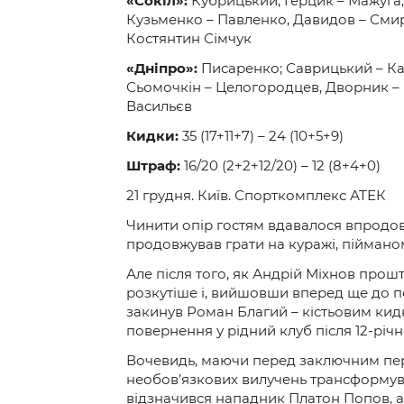
«Сокіл»:
Кубрицький; Герцик – Мажуга,
Контакт
Кузьменко – Павленко, Давидов – Смир
Костянтин Сімчук
«Дніпро»:
Писаренко; Саврицький – Ка
Сьомочкін – Целогородцев, Дворник – 
Васильєв
Кидки:
35 (17+11+7) – 24 (10+5+9)
Штраф:
16/20 (2+2+12/20) – 12 (8+4+0)
21 грудня. Київ. Спорткомплекс АТЕК
Чинити опір гостям вдавалося впродов
продовжував грати на куражі, пійманом
Але після того, як Андрій Міхнов прошт
розкутіше і, вийшовши вперед ще до п
закинув Роман Благий – кістьовим кид
повернення у рідний клуб після 12-річн
Вочевидь, маючи перед заключним періо
необов’язкових вилучень трансформува
відзначився нападник Платон Попов, а 