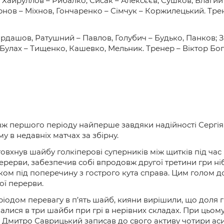
 Хайруллов – Рибалко, Сисак – Алексєєв, Сушков; Благий
и
нов – Міхнов, Гончаренко – Сімчук – Коржилецький. Тре
рдашов, Ратушний – Павлов, Голубич – Будько, Панков; З
Булах – Тищенко, Кашевко, Мельник. Тренер – Віктор Бог
ж першого періоду найперше завдяки надійності Сергія 
у в недавніх матчах за збірну.
овхнув шайбу голкіперові суперників між щитків під час г
ерерви, забезпечив собі впродовж другої третини гри н
ком під поперечину з гострого кута справа. Цим голом 
ої перерви.
дом перевагу в п’ять шайб, кияни вирішили, що доля гр
лися в три шайби при грі в нерівних складах. При цьом
Дмитро Саврицький записав до свого активу чотири асис