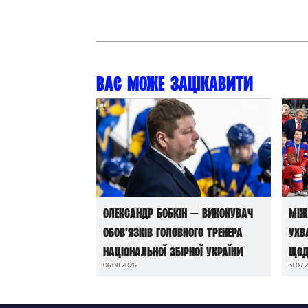
Вас може зацікавити
Олександр Бобкін — виконувач
Між
обов’язків головного тренера
ухв
національної збірної України
щод
06.08.2026
31.07.
до 
202