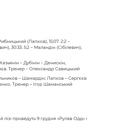
Рибницький (Лапков), 15:07. 2:2 –
ч), 30:33. 5:2 – Маландін (Сібілевич),
азьянін – Дубінін – Денискін,
нєв. Тренер – Олександр Савицький
льников – Шамардін; Лапков – Сергєєв
тенко. Тренер – Ігор Шаманський
 лізі проведуть 9 грудня «Рулав Одд» і