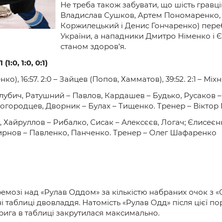
и
Не треба також забувати, що шість гравц
Владислав Сушков, Артем Пономаренко,
Коржилецький і Денис Гончаренко) переб
України, а нападники Дмитро Німенко і 
станом здоров’я.
1:0, 1:0, 0:1)
), 16:57. 2:0 – Зайцев (Попов, Хамматов), 39:52. 2:1 – Міх
убич, Ратушний – Павлов, Кардашев – Будько, Русаков –
огородцев, Дворник – Булах – Тищенко. Тренер – Віктор
Хайруллов – Рибалко, Сисак – Алексєєв, Логач; Єлисеєнк
мирнов – Павленко, Панченко. Тренер – Олег Шафаренко
еремозі над «Рулав Оддом» за кількістю набраних очок з
і таблиці двовладдя. Натомість «Рулав Одд» після цієї по
рига в таблиці закрутилася максимально.