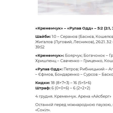
«Кременчук» – «Рулав Одд» – 5:2 (2:1, 3:
Шайби:
1:0 – Серанов (Баснєв, Кошелєв),
Жигалов (Луговий, Лесников), 26:21. 3:2 
39:52
«Кременчук»:
Боярчук; Богачонок – Гри
Хришпенц – Савченко – Гриценко, Коше
«Рулав Одд»:
Петров; Рибницький – Ал
– Єфімов, Бондаренко – Сурсов – Баск
Кидки:
18 (8+7+3) – 16 (5+5+6)
Штраф:
6 (0+0+6) – 6 (2+2+2)
4 грудня. Кременчук. Арена «Айсберг»
Останній перед міжнародною паузою, по
«Сокіл».