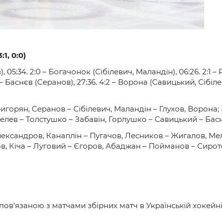
1, 0:0)
 05:34. 2:0 – Богачонок (Сібілевич, Маландін), 06:26. 2:1 – 
– Баснєв (Серанов), 27:36. 4:2 – Ворона (Савицький, Сібілеви
горян, Серанов – Сібілевич, Маландін – Глухов, Ворона; К
лев – Толстушко – Забавін, Горлушко – Савицький – Бас
ександров, Канаплін – Пугачов, Лесников – Жигалов, Ме
ов, Кіча – Луговий – Єгоров, Абаджан – Пойманов – Сиро
в’язаною з матчами збірних матч в Українській хокейній