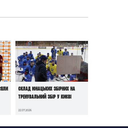
зяли
Склад юнацьких збірних на
тренувальний збір у Києві
22.07.2026