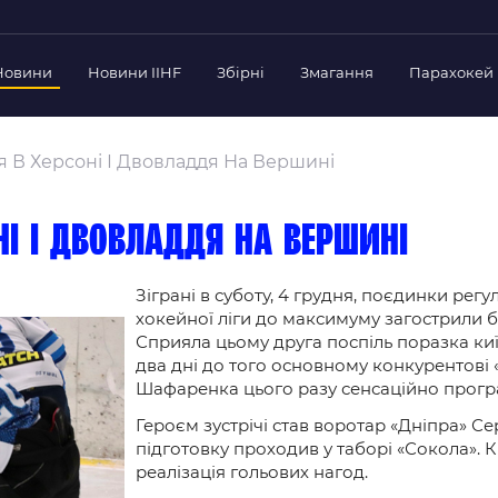
Новини
Новини IIHF
Збірні
Змагання
Парахокей
Україна
Украї
дерації
я В Херсоні І Двовладдя На Вершині
Склад Збірної
Скла
нт Федерації
Тренерський Штаб
Трен
й президент
оні і двовладдя на вершині
Календар Матчів
Кале
езиденти Федерації
дерації
Зіграні в суботу, 4 грудня, поєдинки рег
Україна U-18
Украї
хокейної ліги до максимуму загострили бо
іли
Склад Збірної
Скла
Сприяла цьому друга поспіль поразка ки
Тренерський Штаб
Трен
 Діяльність
два дні до того основному конкурентові 
Календар Матчів
Кале
Шафаренка цього разу сенсаційно програ
нтні документи
Героєм зустрічі став воротар «Дніпра» С
 Ради Федерації
підготовку проходив у таборі «Сокола». К
в експерименті
реалізація гольових нагод.