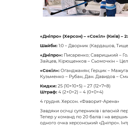
Контакт
«Дніпро» (Херсон) – «Сокіл» (Київ) – 2:1 (
Шайби:
1:0 – Дворник (Кардашов, Тищенко
«Дніпро»:
Писаренко; Саврицький – Гол
Зайцев, Кірющенков – Сьомочкін – Цел
«Сокіл»:
Оґанджанян; Герцик – Мажуга, 
Кузьменко – Рубан, Дан. Давидов – С
Кидки:
25 (10+10+5) – 27 (12+7+8)
Штраф:
4 (2+0+2) – 4 (0+0+4)
4 грудня. Херсон. «Фаворит-Арена»
Завдяки осічці суперників і власній п
Тепер у команд по 20 балів і на вершин
одного очка херсонський «Дніпро». Інт