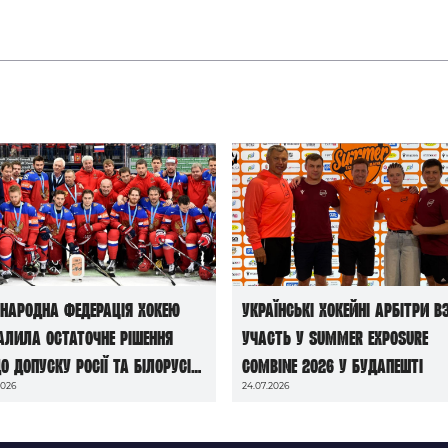
народна федерація хокею
Українські хокейні арбітри в
алила остаточне рішення
участь у Summer Exposure
о допуску росії та білорусі
Combine 2026 у Будапешті
2026
24.07.2026
чемпіонатів світу сезону
6/27