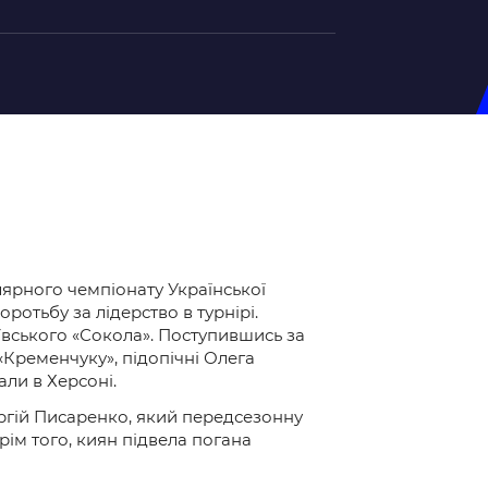
на U-20
д Збірної
ерський Штаб
ндар Матчів
улярного чемпіонату Української
на (ж)
ротьбу за лідерство в турнірі.
д Збірної
ївського «Сокола». Поступившись за
ерський Штаб
«Кременчуку», підопічні Олега
ндар Матчів
ли в Херсоні.
ергій Писаренко, який передсезонну
рім того, киян підвела погана