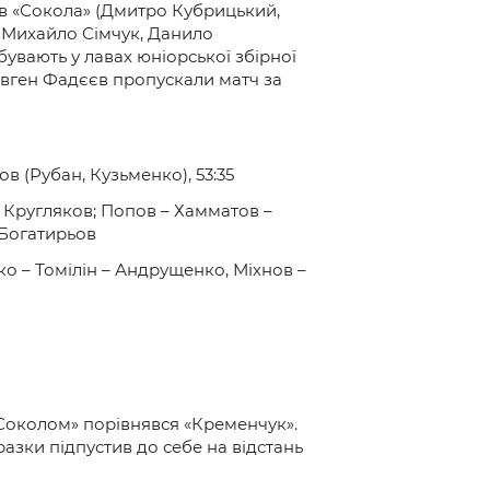
ів «Сокола» (Дмитро Кубрицький,
 Михайло Сімчук, Данило
увають у лавах юніорської збірної
Євген Фадєєв пропускали матч за
нов (Рубан, Кузьменко), 53:35
 Кругляков; Попов – Хамматов –
 Богатирьов
о – Томілін – Андрущенко, Міхнов –
 «Соколом» порівнявся «Кременчук».
разки підпустив до себе на відстань