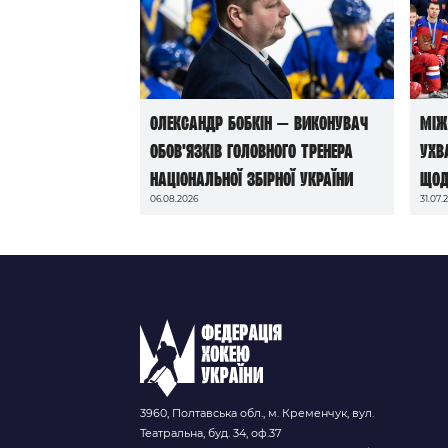
Олександр Бобкін — виконувач
Між
обов’язків головного тренера
ухв
національної збірної України
щод
06.08.2026
31.07.
до 
202
3960, Полтавська обл., м. Кременчук, вул.
Театральна, буд. 34, оф.37