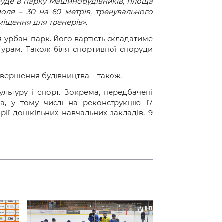
 буде в парку Машинобудівників, площа
поля – 30 на 60 метрів, тренувального
міщення для тренерів».
 урбан-парк. Його вартість складатиме
турам. Також біля спортивної споруди
авершення будівництва – також.
ультуру і спорт. Зокрема, передбачені
а, у тому числі на реконструкцію 17
рії дошкільних навчальних закладів, 9