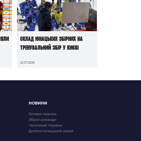
зяли
Склад юнацьких збірних на
тренувальний збір у Києві
22.07.2026
НОВИНИ
Головні новини
Збірні команди
Чемпіонат України
Дитячо-юнацький хокей