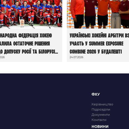
народна федерація хокею
Українські хокейні арбітри в
алила остаточне рішення
участь у Summer Exposure
о допуску росії та білорусі
Combine 2026 у Будапешті
2026
24.07.2026
чемпіонатів світу сезону
6/27
ФХУ
Керівництво
Підрозділи
Документи
Контакти
НОВИНИ