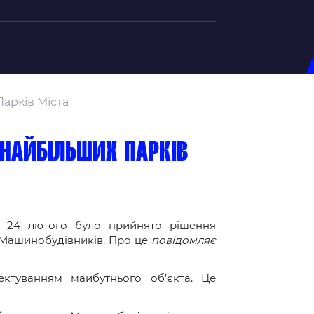
на U-20
арків Міста
д Збірної
ерський Штаб
 найбільших парків
ндар Матчів
на (ж)
д Збірної
ерський Штаб
ади 24 лютого було прийнято рішення
 Машинобудівників. Про це
повідомляє
ндар Матчів
ектуванням майбутнього об’єкта. Це