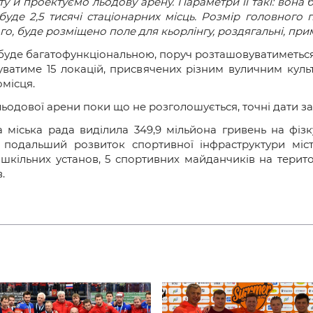
и
у й проектуємо льодову арену. Параметри її такі: вона
 буде 2,5 тисячі стаціонарних місць. Розмір головного 
го, буде розміщено поле для кьорлінгу, роздягальні, при
буде багатофункціональною, поруч розташовуватиметься
вуватиме 15 локацій, присвячених різним вуличним куль
омісця.
ьодової арени поки що не розголошується, точні дати з
 міська рада виділила 349,9 мільйона гривень на фізк
 подальший розвиток спортивної інфраструктури міст
шкільних установ, 5 спортивних майданчиків на терито
.