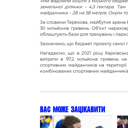
Контакт
«Ми виділили кошти з міського бюджет
земельної ділянки – 4,3 гектара. Там
майданчика – 28 на 58 метрів. Окрім то
За словами Терехова, майбутня арена 
30 мільйонів гривень. Об’єкт нарахо
облаштують бази для тренувань і парк
Зазначимо, що бюджет проекту самої л
Нагадаємо, що в 2021 році Харківська
витрати в 97,2 мільйона гривень на
спортивних майданчиків на території 
комбінованих спортивних майданчиків
Вас може зацікавити