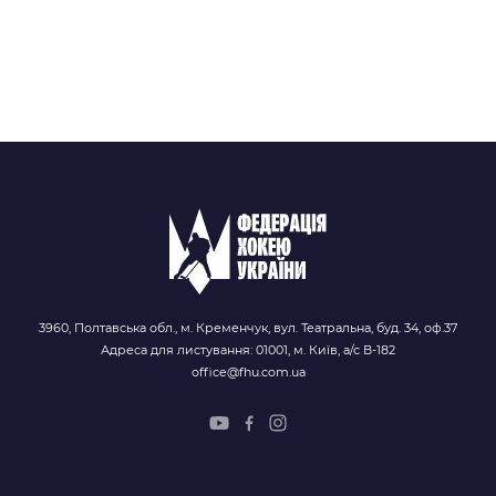
3960, Полтавська обл., м. Кременчук, вул. Театральна, буд. 34, оф.37
Адреса для листування: 01001, м. Київ, а/с В-182
office@fhu.com.ua