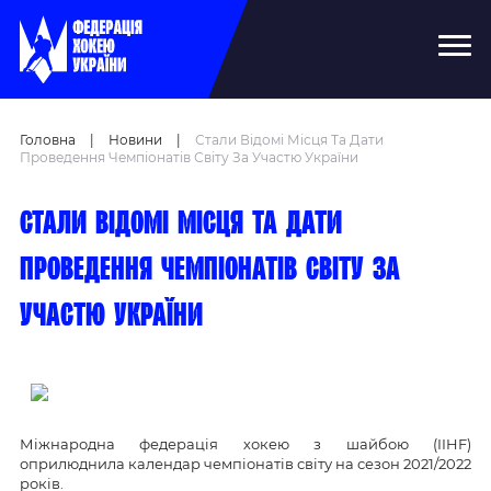
Головна
|
Новини
|
Стали Відомі Місця Та Дати
Проведення Чемпіонатів Світу За Участю України
Стали відомі місця та дати
проведення чемпіонатів світу за
участю України
Міжнародна федерація хокею з шайбою (IIHF)
оприлюднила календар чемпіонатів світу на сезон 2021/2022
років.