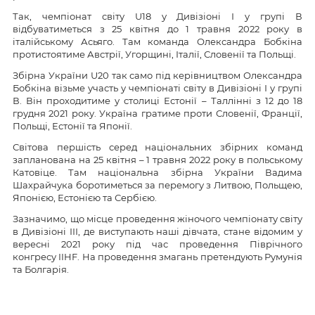
Так, чемпіонат світу U18 у Дивізіоні І у групі В
відбуватиметься з 25 квітня до 1 травня 2022 року в
італійському Асьяго. Там команда Олександра Бобкіна
протистоятиме Австрії, Угорщині, Італії, Словенії та Польщі.
Збірна України U20 так само під керівництвом Олександра
Бобкіна візьме участь у чемпіонаті світу в Дивізіоні І у групі
В. Він проходитиме у столиці Естонії – Таллінні з 12 до 18
грудня 2021 року. Україна гратиме проти Словенії, Франції,
Польщі, Естонії та Японії.
Світова першість серед національних збірних команд
запланована на 25 квітня – 1 травня 2022 року в польському
Катовіце. Там національна збірна України Вадима
Шахрайчука боротиметься за перемогу з Литвою, Польщею,
Японією, Естонією та Сербією.
Зазначимо, що місце проведення жіночого чемпіонату світу
в Дивізіоні ІІІ, де виступають наші дівчата, стане відомим у
вересні 2021 року під час проведення Піврічного
конгресу IIHF. На проведення змагань претендують Румунія
та Болгарія.