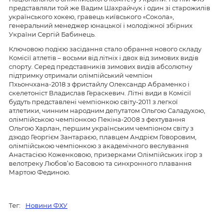
представляли той же Вадим Шахрайчук і один зі старожилів
українського хокею, гравець київського «Сокола»,
генеральний менеджер юнацької і молодіжної збірних
України Сергій Бабинець.
Ключовою подією засідання стало обрання нового складу
Комісії атлетів – восьми від літніх і двох від зимових видів
спорту. Серед представників зимових видів абсолютну
підтримку отримали олімпійський чемпіон
Пхьончхана-2018 з фристайлу Олександр Абраменко і
скелетоніст Владислав Гераскевич. Літні види в Комісії
будуть представлені чемпіонкою світу-2011 з легкої
атлетики, чинним народним депутатом Ольгою Саладухою,
олімпійською чемпіонкою Пекіна-2008 з фехтування
Ольгою Харлан, першим українським чемпіоном світу з
дзюдо Георгієм Зантараєю, плавцем Андрієм Говоровим,
олімпійською чемпіонкою з академічного веслування
Анастасією Коженковою, призерками Олімпійських ігор з
велотреку Любов’ю Басовою та синхронного плавання
Мартою Фединою.
Тег:
Новини ФХУ