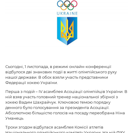
Сьогодні, 1 листопада, в режимі онлайн-конференції
відбулося дві знакових події в житті олімпійського руху
нашої держави. В обох взяли участь представники
Федерації хокею України.
Перша з подій – IV асамблея Асоціації олімпійців України. В
ній взяв участь головний тренер національної збірної з
хокею Вадим Шахрайчук. Ключовою темою порядку
денного було голосування за президента Асоціації.
Абсолютною більшістю голосів на посаду переобрана Ніна
Уманець.
Трохи згодом відбулася асамблея Комісії атлетів
Національного олімпійського комітету України. На ній ФХУ