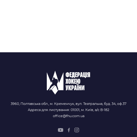
3960, Полтавська обл., м. Кременчук, вул. Театральна, буд. 34, оф.37
Адреса для листування: 01001, м. Київ, а/с В-182
office@fhu.com.ua