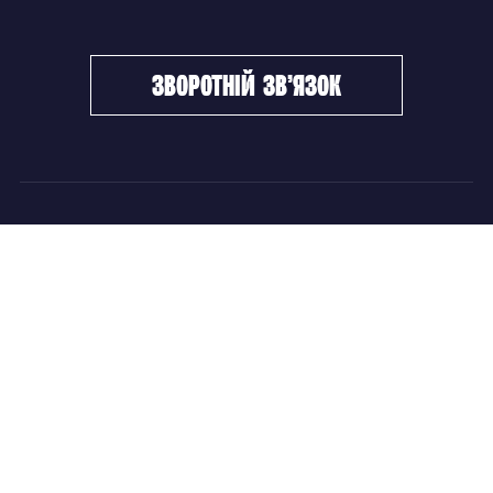
зворотній зв’язок
ФХУ
НОВИНИ
Керівництво
Головні новини
Підрозділи
Збірні команди
Документи
Чемпіонат України
Контакти
Дитячо-юнацький хокей
НОВИНИ
Головні новини
Збірні команди
Чемпіонат України
Дитячо-юнацький хокей
Новини ФХУ
Новини IIHF