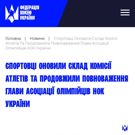
Головна
|
Новини
|
Спортовці Оновили Склад Комісії
Атлетів Та Продовжили Повноваження Глави Асоціації
Олімпійців НОК України
Спортовці оновили склад Комісії
атлетів та продовжили повноваження
глави Асоціації олімпійців НОК
України