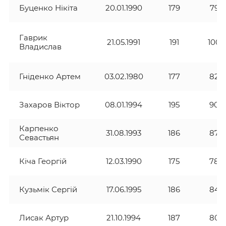
Буценко Нікіта
20.01.1990
179
79
Гаврик
21.05.1991
191
100
Владислав
Гніденко Артем
03.02.1980
177
82
Захаров Віктор
08.01.1994
195
90
Карпенко
31.08.1993
186
87
Севастьян
Кіча Георгій
12.03.1990
175
78
Кузьмік Сергій
17.06.1995
186
84
Лисак Артур
21.10.1994
187
80