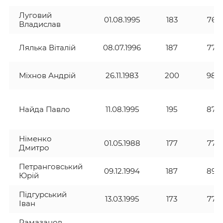
Луговий
01.08.1995
183
76
Владислав
Лялька Віталій
08.07.1996
187
77
Міхнов Андрій
26.11.1983
200
98
Найда Павло
11.08.1995
195
87
Німенко
01.05.1988
177
77
Дмитро
Петранговський
09.12.1994
187
89
Юрій
Підгурський
13.03.1995
173
77
Іван
Рамазанов