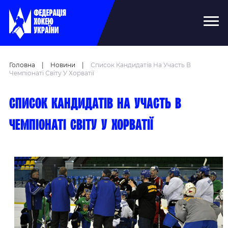
Головна
|
Новини
|
Список Кандидатів На Участь В
Чемпіонаті Світу У Хорватії
Список кандидатів на участь в
чемпіонаті світу у Хорватії