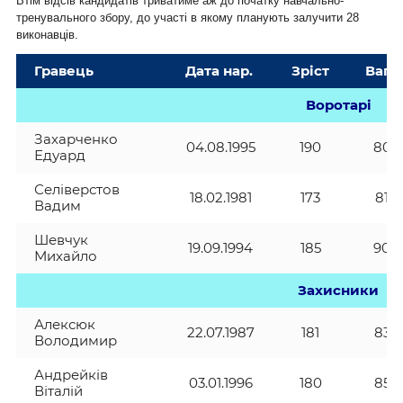
Втім відсів кандидатів триватиме аж до початку навчально-
тренувального збору, до участі в якому планують залучити 28
виконавців.
Гравець
Дата нар.
Зріст
Вага
Воротарі
Захарченко
04.08.1995
190
80
Едуард
Селіверстов
18.02.1981
173
81
Вадим
Шевчук
19.09.1994
185
90
Михайло
Захисники
Алексюк
22.07.1987
181
83
Володимир
Андрейків
03.01.1996
180
85
Віталій