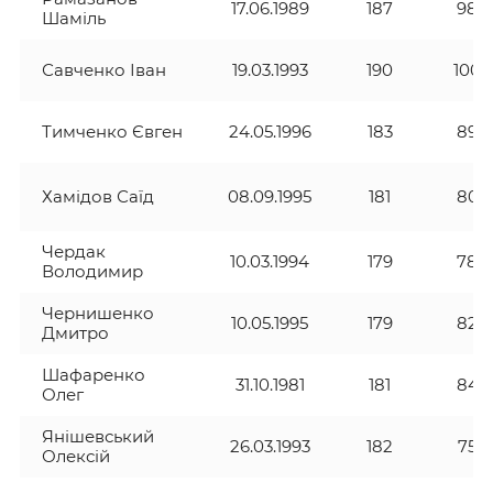
17.06.1989
187
98
Шаміль
Савченко Іван
19.03.1993
190
100
Тимченко Євген
24.05.1996
183
89
Хамідов Саїд
08.09.1995
181
80
Чердак
10.03.1994
179
78
Володимир
Чернишенко
10.05.1995
179
82
Дмитро
Шафаренко
31.10.1981
181
84
Олег
Янішевський
26.03.1993
182
75
Олексій