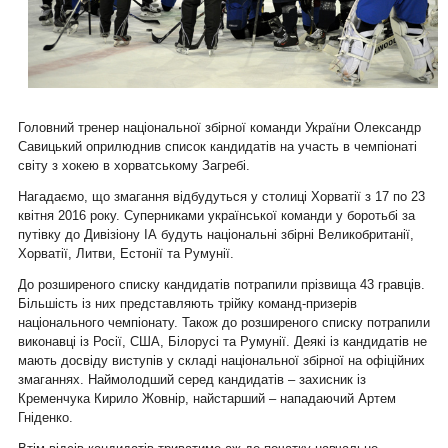
Головний тренер національної збірної команди України Олександр
Савицький оприлюднив список кандидатів на участь в чемпіонаті
світу з хокею в хорватському Загребі.
Нагадаємо, що змагання відбудуться у столиці Хорватії з 17 по 23
квітня 2016 року. Суперниками української команди у боротьбі за
путівку до Дивізіону ІА будуть національні збірні Великобританії,
Хорватії, Литви, Естонії та Румунії.
До розширеного списку кандидатів потрапили прізвища 43 гравців.
Більшість із них представляють трійку команд-призерів
національного чемпіонату. Також до розширеного списку потрапили
виконавці із Росії, США, Білорусі та Румунії. Деякі із кандидатів не
мають досвіду виступів у складі національної збірної на офіційних
змаганнях. Наймолодший серед кандидатів – захисник із
Кременчука Кирило Жовнір, найстарший – нападаючий Артем
Гніденко.