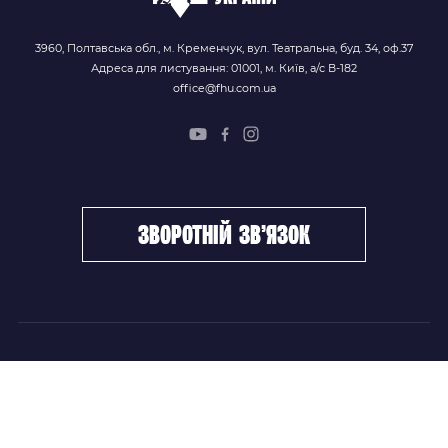
3960, Полтавська обл., м. Кременчук, вул. Театральна, буд. 34, оф.37
Адреса для листування: 01001, м. Київ, а/с В-182
office@fhu.com.ua
зворотній зв’язок
ФХУ
НОВИНИ
Керівництво
Головні новини
Підрозділи
Збірні команди
Документи
Чемпіонат України