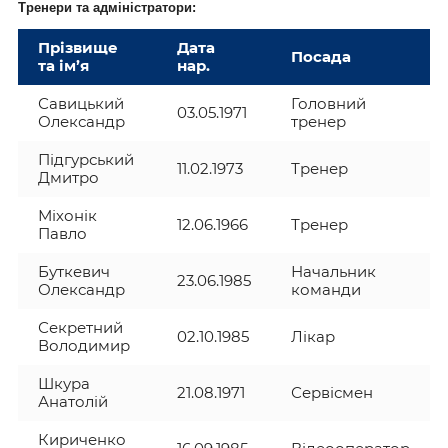
Тренери та адміністратори:
Прізвище
Дата
Посада
та ім’я
нар.
Савицький
Головний
03.05.1971
Олександр
тренер
Підгурський
11.02.1973
Тренер
Дмитро
Міхонік
12.06.1966
Тренер
Павло
Буткевич
Начальник
23.06.1985
Олександр
команди
Секретний
02.10.1985
Лікар
Володимир
Шкура
21.08.1971
Сервісмен
Анатолій
Кириченко