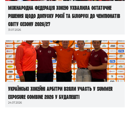
Міжнародна федерація хокею ухвалила остаточне
рішення щодо допуску росії та білорусі до чемпіонатів
світу сезону 2026/27
31.07.2026
Українські хокейні арбітри взяли участь у Summer
Exposure Combine 2026 у Будапешті
24.07.2026