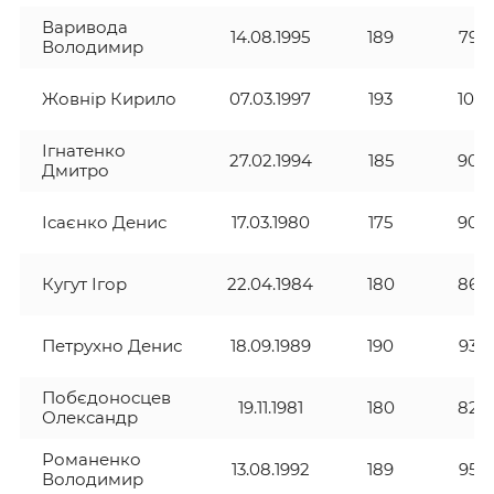
Варивода
14.08.1995
189
79
Володимир
Жовнір Кирило
07.03.1997
193
101
Ігнатенко
27.02.1994
185
90
Дмитро
Ісаєнко Денис
17.03.1980
175
90
Кугут Ігор
22.04.1984
180
86
Петрухно Денис
18.09.1989
190
93
Побєдоносцев
19.11.1981
180
82
Олександр
Романенко
13.08.1992
189
95
Володимир