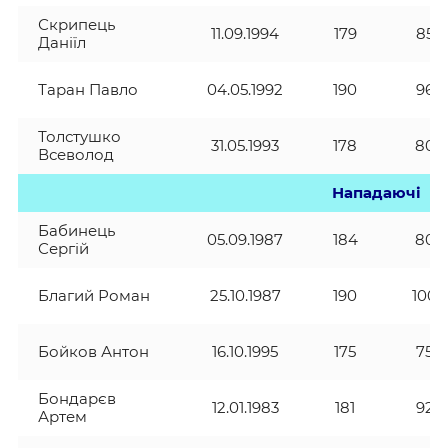
Скрипець
11.09.1994
179
85
Даніїл
Таран Павло
04.05.1992
190
96
Толстушко
31.05.1993
178
80
Всеволод
Нападаючі
Бабинець
05.09.1987
184
80
Сергій
Благий Роман
25.10.1987
190
100
Бойков Антон
16.10.1995
175
75
Бондарєв
12.01.1983
181
92
Артем