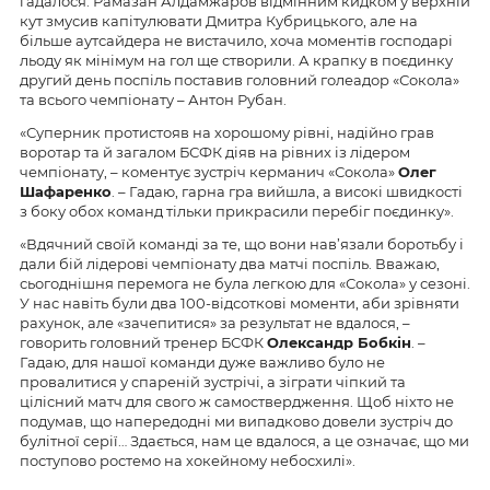
гадалося. Рамазан Алдамжаров відмінним кидком у верхній
кут змусив капітулювати Дмитра Кубрицького, але
на
більше аутсайдера не вистачило, хоча моментів господарі
льоду як мінімум на гол ще
ст
вор
и
ли. А крапку в поєдинку
другий день поспіль поставив головний голеадор «Сокола»
та всього чемпіонату – Антон Рубан.
«Суперник протистояв на хорошому рівні, надійно грав
воротар та й загалом БСФК діяв на рівних із лідером
чемпіонату, – коментує зустріч
керманич
«Сокола»
Олег
Шафаренко
. –
Гадаю
, гарна гра
вийшла, а
високі швидкості
з боку обох команд
тільки
прикрасили перебіг поєдинку».
«Вдячний своїй команді за те, що вони нав’язали боротьбу і
дали бій лідерові чемпіонату два матчі поспіль. Вважаю,
сьогоднішня перемога не була легкою для «Сокола» у сезоні.
У нас навіть були два 100-відсоткові моменти, аби зрівняти
рахунок, але «зачепитися» за результат не вдалося, –
говорить головний тренер БСФК
Олександр Бобкін
. –
Гадаю, для нашої команди дуже важливо було не
провалитися у спареній зустрічі, а зіграти чіпкий та
цілісний матч для свого ж самоствердження. Щоб ніхто не
подумав, що напередодні ми випадково довели зустріч до
булітної серії…
Здається
, нам це вдалося, а
це означає
,
що
ми
поступово ростемо на хокейному небосхилі».