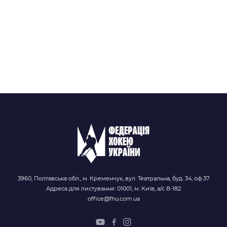
3960, Полтавська обл., м. Кременчук, вул. Театральна, буд. 34, оф.37
Адреса для листування: 01001, м. Київ, а/с В-182
office@fhu.com.ua