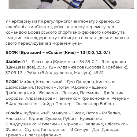
У черговому матчі регулярного чемпіонату Української
хокейної ліги «Сокіл» здобув непросту перемогу над
командою Броварського спортивно-фахового коледжу та
зміцнив своє лідерство у таблиці на відстані десяти очок від
свого переслідувача з «Кременчука».
БСФК (Бровари) – «Сокіл» (Київ) –
1
:
3
(
0
:
0
,
1
:2,
0:
1
)
Шайби:
0:1 –
Єлісєєнко
(
Кузьменко
),
34
:
58
.
0
:
2
–
Гончаренко
(Дан.Давидов), 35:36. 1:2 – Алдамжаров (Бородай, Гребеник),
37:05.
1:
3
–
Рубан (В.Андрущенко, Мажуга), 49:52.
БСФК
:
Майко
; Козловський – Ден.Давидов, Кисельов –
Дахновський, Портной –
Логач, Р.Бойко –
Іщенко;
Грабовецький – Бешаров – Лісіцин, Пасманік – Гребеник –
Бородай, Алдамжаров – Панченко – Кривоножкін, Ревука –
Б.Андрющенко – Койда. Тренер – Олександр Бобкін.
«Сокіл»
: Кубрицький; Мажуга – Сисак, Лєтов – Рибалко,
Алексєєв – Герцик, Сушков; Рубан – Кузьменко –
В.Андрущенко, Р.Благий – Смірнов – Павленко, Єлісєєнко –
Фадєєв – Ступак, Гончаренко – М.Сімчук – Дан.Давидов,
Тренер – Олег Шафаренко.