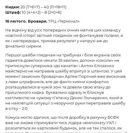
Кидки:
2
0
(
7
+
6
+
7
)
– 4
0
(11
+1
8
+1
1
).
Штраф:
1
0
(4
+4+2
)
–
8
(
2
+0
+
6
).
1
6
лютого
. Бровари.
ТРЦ «Термінал»
На відміну від усіх попередніх очних матчів цих команд у
новітній історії звітний поєдинок не фонтанував голами, а
як і напередодні, тримав результат у напрузі аж до
фінальної сирени.
Першої шайби глядачам на трибунах і біля екранів своїх
гаджетів довелося чекати 35 хвилин, допоки «соколи» не
притиснули суперника «до канатів» і Антон Єліс
є
єнко
майстерно не направив шайбу впритул зі штангою. У цей
момент захисник броварчан Артем Портний вже вискочив
з лави штрафників, але де-факто кияни комфортно
розташувалися в чужій зоні та довели свою атаку до
прицільного кидка. Буквально одразу ж блиснув
кмітливістю на чужому п’ятачку Денис Гончаренко, який в
не найлегшій ситуації з незручної руки переправи
в
шайбу
в сітку – 2:0.
Комусь могло здатися, що після доробку в рахунку БСФК
вже не зможе стримувати тиск лідера чемпіонату УХЛ і
розсипеться як картковий будинок, але не так сталося, як