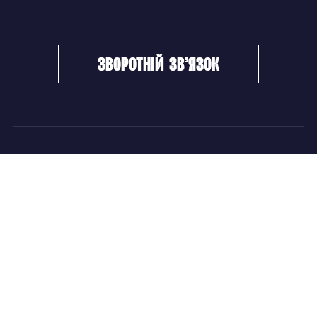
зворотній зв’язок
ФХУ
НОВИНИ
Керівництво
Головні новини
Підрозділи
Збірні команди
Документи
Чемпіонат України
Контакти
Дитячо-юнацький хокей
НОВИНИ
Головні новини
Збірні команди
Чемпіонат України
Дитячо-юнацький хокей
Новини ФХУ