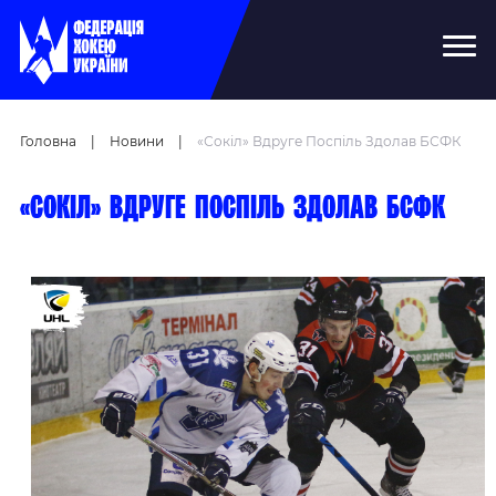
Головна
|
Новини
|
«Сокіл» Вдруге Поспіль Здолав БСФК
«Сокіл» вдруге поспіль здолав БСФК