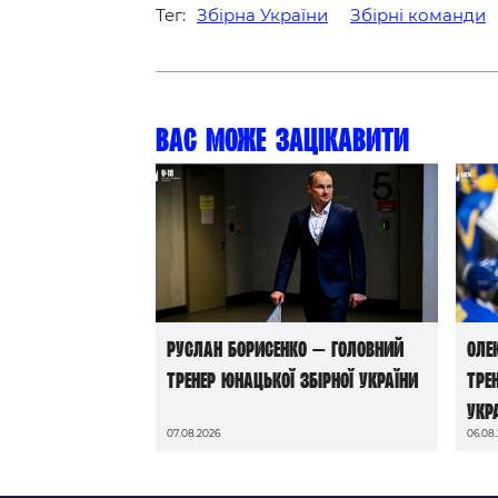
Тег:
Збірна України
Збірні команди
Вас може зацікавити
Руслан Борисенко — головний
Оле
тренер юнацької збірної України
тре
Укр
07.08.2026
06.08