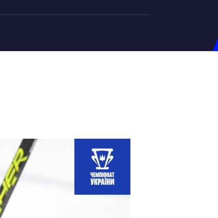
на U-20
д Збірної
ерський Штаб
ндар Матчів
на (ж)
д Збірної
ерський Штаб
ндар Матчів