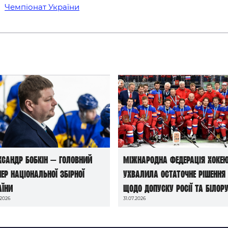
Чемпіонат України
ксандр Бобкін — головний
Міжнародна федерація хоке
нер національної збірної
ухвалила остаточне рішення
аїни
щодо допуску росії та білору
.2026
31.07.2026
до чемпіонатів світу сезону
2026/27