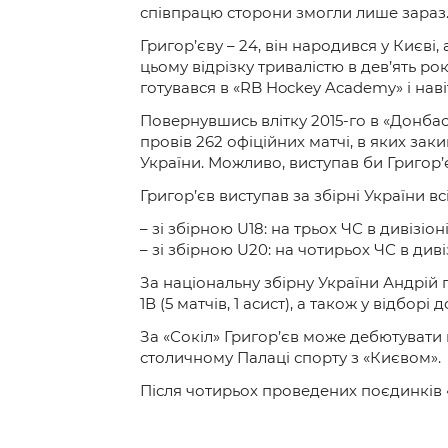
співпрацю сторони змогли лише зараз
Григор’єву – 24, він народився у Києві
цьому відрізку тривалістю в дев’ять ро
готувався в «RB Hockey Academy» і нав
Повернувшись влітку 2015-го в «Донбас
провів 262 офіційних матчі, в яких зак
України. Можливо, виступав би Григор’
Григор’єв виступав за збірні України вс
– зі збірною U18: на трьох ЧС в дивізіоні 
– зі збірною U20: на чотирьох ЧС в дивіз
За національну збірну України Андрій п
1В (5 матчів, 1 асист), а також у відборі 
За «Сокіл» Григор’єв може дебютувати 
столичному Палаці спорту з «Києвом».
Після чотирьох проведених поєдинків «