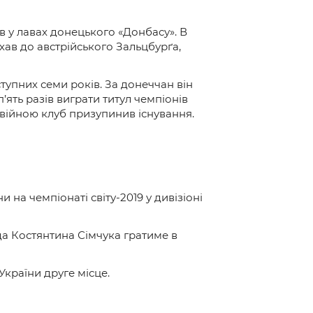
ів у лавах донецького «Донбасу». В
їхав до австрійського Зальцбурґа,
тупних семи років. За донеччан він
’ять разів виграти титул чемпіонів
 війною клуб призупинив існування.
 на чемпіонаті світу-2019 у дивізіоні
нда Костянтина Сімчука гратиме в
України друге місце.