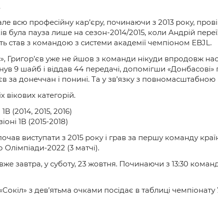
.
, але всю професійну кар’єру, починаючи з 2013 року, пров
ків була пауза лише на сезон-2014/2015, коли Андрій пере
іть став з командою з системи академії чемпіоном EBJL.
», Григор’єв уже не йшов з команди нікуди впродовж нас
инув 9 шайб і віддав 44 передачі, допомігши «Донбасові» п
єв за донеччан і понині. Та у зв’язку з повномасштабною
іх вікових категорій.
1В (2014, 2015, 2016)
іоні 1В (2015-2018)
очав виступати з 2015 року і грав за першу команду країни
до Олімпіади-2022 (3 матчі).
вже завтра, у суботу, 23 жовтня. Починаючи з 13:30 кома
Сокіл» з дев’ятьма очками посідає в таблиці чемпіонату 