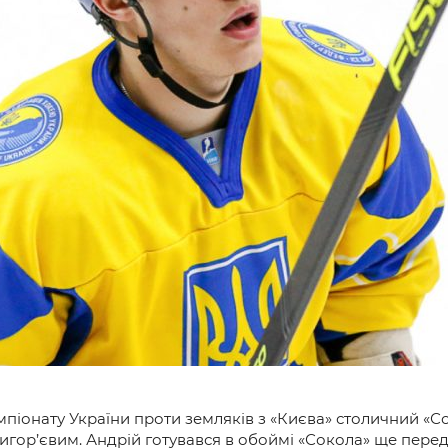
и
мпіонату України проти земляків з «Києва» столичний «С
игор’євим. Андрій готувався в обоймі «Сокола» ще пере