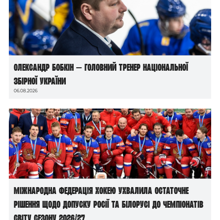
Олександр Бобкін — головний тренер національної
збірної України
06.08.2026
Міжнародна федерація хокею ухвалила остаточне
рішення щодо допуску росії та білорусі до чемпіонатів
світу сезону 2026/27