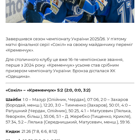
Завершився сезон чемпіонату України 2025/26. У пʼятому
матчі фінальної серії «Сокіл» на своєму майданчику переміг
«Кременчук».
Для столичного клубу це вже 16-те чемпіонське звання,
перше з 2024 року. «Кременчук» усьоме став срібним
призером чемпіонату України. Бронза дісталася ХК
«Одещина».
«Сокіл» – «Кременчук» 5:2 (2:0, 0:0, 3:2)
Шайби
: 1:0 – Мазур (Олійник, Чердак), 07:06, 2:0 – Захаров
(Бородай, менш.), 12:20, 3:0 – Тимченко (Захаров), 50:01, 4:0 –
Ратушний (Чердак, Олійник), 50:25, 4:1 – Матусевич (Лялька,
Геворкян, більш.), 55:06, 5:1 – Д. Жеребко (Тищенко, Крикля),
57:34, 5:2 – Лялька (Середницький, Матусевич, менш.), 59:16.
Кидки
: 21:26 (7:8, 6:6, 8:12)