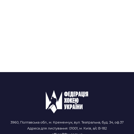
3960, Полтавська обл., м. Кременчук, вул. Театральна, буд. 34, оф.37
Адреса для листування: 01001, м. Київ, а/с В-182