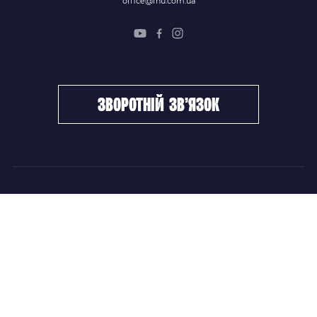
office@fhu.com.ua
зворотній зв’язок
ФХУ
НОВИНИ
Керівництво
Головні новини
Підрозділи
Збірні команди
Документи
Чемпіонат України
Контакти
Дитячо-юнацький хокей
НОВИНИ
Головні новини
Збірні команди