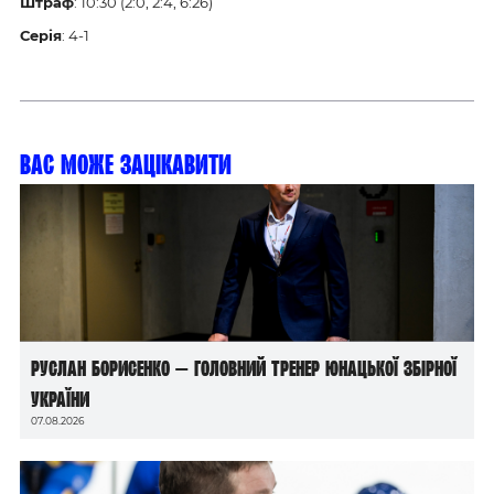
Штраф
: 10:30 (2:0, 2:4, 6:26)
Серія
: 4-1
Вас може зацікавити
Руслан Борисенко — головний тренер юнацької збірної
України
07.08.2026