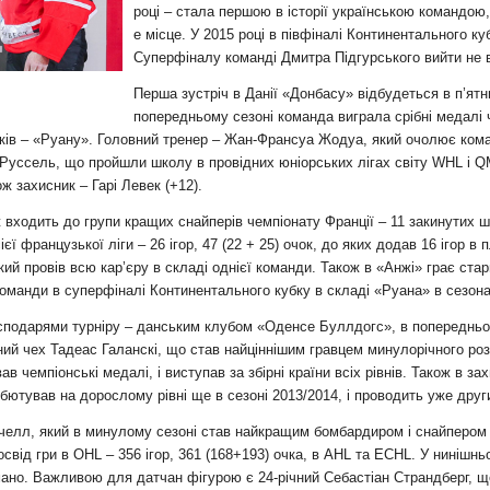
и
році – стала першою в історії українською командою,
е місце. У 2015 році в півфіналі Континентального к
Суперфіналу команді Дмитра Підгурського вийти не 
Перша зустріч в Данії «Донбасу» відбудеться в п’ят
попередньому сезоні команда виграла срібні медалі 
иків – «Руану». Головний тренер – Жан-Франсуа Жодуа, який очолює ком
 Руссель, що пройшли школу в провідних юніорських лігах світу WHL і Q
ж захисник – Гарі Левек (+12).
 входить до групи кращих снайперів чемпіонату Франції – 11 закинутих
французької ліги – 26 ігор, 47 (22 + 25) очок, до яких додав 16 ігор в 
кий провів всю кар’єру в складі однієї команди. Також в «Анжі» грає ст
оманди в суперфіналі Континентального кубку в складі «Руана» в сезона
господарями турніру – данським клубом «Оденсе Буллдогс», в попередньо
й чех Тадеас Галанскі, що став найціннішим гравцем минулорічного роз
 чемпіонські медалі, і виступав за збірні країни всіх рівнів. Також в зах
ебютував на дорослому рівні ще в сезоні 2013/2014, і проводить уже друг
лл, який в минулому сезоні став найкращим бомбардиром і снайпером че
свід гри в OHL – 356 ігор, 361 (168+193) очка, в AHL та ECHL. У нинішньом
ано. Важливою для датчан фігурою є 24-річний Себастіан Страндберг, що 