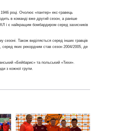
 1946 році. Очолює «пантер» екс-гравець
одить в команді вже другий сезон, а раніше
в АХЛ і є найкращим бомбардиром серед захисників
му сезоні. Також виділяється серед інших гравців
, серед яких рекордним став сезон 2004/2005, де
танський «Бейбарис» та польський «Тихи».
ди з кожної групи.