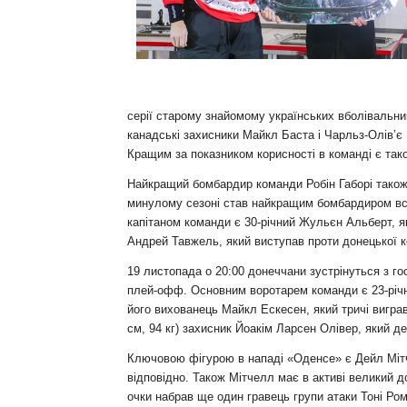
Контакт
серії старому знайомому українських вболівальн
канадські захисники Майкл Баста і Чарльз-Олів’є
Кращим за показником корисності в команді є тако
Найкращий бомбардир команди Робін Габорі також
минулому сезоні став найкращим бомбардиром всієї 
капітаном команди є 30-річний Жульєн Альберт, я
Андрей Тавжель, який виступав проти донецької к
19 листопада о 20:00 донеччани зустрінуться з 
плей-офф. Основним воротарем команди є 23-річни
його вихованець Майкл Ескесен, який тричі вигравав
см, 94 кг) захисник Йоакім Ларсен Олівер, який д
Ключовою фігурою в нападі «Оденсе» є Дейл Мітче
відповідно. Також Мітчелл має в активі великий до
очки набрав ще один гравець групи атаки Тоні Ром