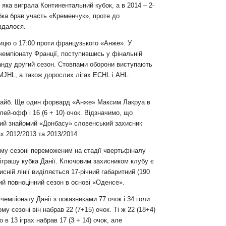
 яка виграла Континентальний кубок, а в 2014 – 2-
убка брав участь «Кременчук», проте до
вдалося.
ницю о 17:00 проти французького «Анже». У
чемпіонату Франції, поступившись у фінальній
анду другий сезон. Стовпами оборони виступають
MJHL, а також дорослих лігах ECHL і AHL.
 шайб. Ще один форвард «Анже» Максим Лакруа в
плей-офф і 16 (6 + 10) очок. Відзначимо, що
арий знайомий «Донбасу» словенський захисник
х 2012/2013 та 2013/2014.
му сезоні переможеним на стадії чвертьфіналу
іграшу кубка Данії. Ключовим захисником клубу є
исній лінії виділяється 17-річний габаритний (190
ий повноцінний сезон в основі «Оденсе».
мпіонату Данії з показниками 77 очок і 34 голи
у сезоні він набрав 22 (7+15) очок. Ті ж 22 (18+4)
в 13 іграх набрав 17 (3 + 14) очок, але