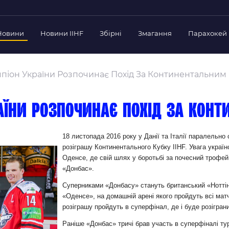
Новини
Новини IIHF
Збірні
Змагання
Парахокей
Україна
Украї
дерації
мпіон України Розпочинає Похід За Континентальним
Склад Збірної
Скла
нт Федерації
Тренерський Штаб
Трен
й президент
раїни розпочинає похід за Кон
Календар Матчів
Кале
езиденти Федерації
дерації
Україна U-18
Украї
18 листопада 2016 року у Данії та Італії паралельно
іли
розіграшу Континентального Кубку IIHF. Увага україн
Склад Збірної
Скла
Оденсе, де свій шлях у боротьбі за почесний трофей
Тренерський Штаб
Трен
 Діяльність
«Донбас».
Календар Матчів
Кале
нтні документи
Суперниками «Донбасу» стануть британський «Нотті
 Ради Федерації
«Оденсе», на домашній арені якого пройдуть всі матч
розіграшу пройдуть в суперфінал, де і буде розіграни
в експерименті
Раніше «Донбас» тричі брав участь в суперфіналі турн