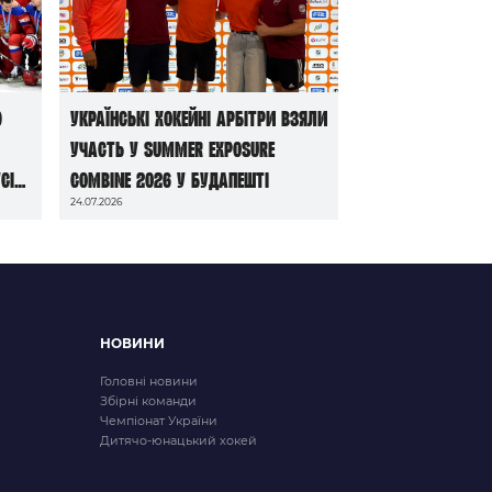
ю
Українські хокейні арбітри взяли
участь у Summer Exposure
сі
Combine 2026 у Будапешті
24.07.2026
НОВИНИ
Головні новини
Збірні команди
Чемпіонат України
Дитячо-юнацький хокей