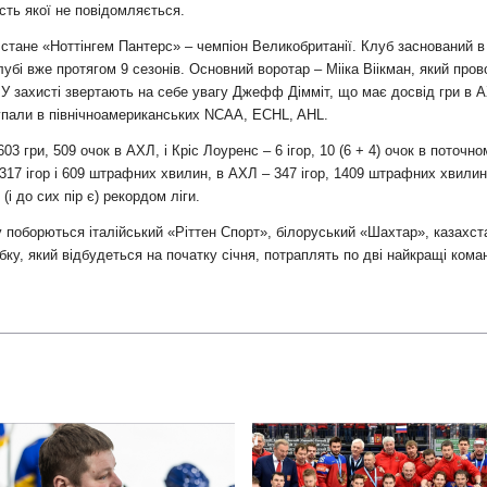
сть якої не повідомляється.
стане «Ноттінгем Пантерс» – чемпіон Великобританії. Клуб заснований в
лубі вже протягом 9 сезонів. Основний воротар – Мііка Віікман, який пров
ізі. У захисті звертають на себе увагу Джефф Дімміт, що має досвід гри 
ступали в північноамериканських NCAA, ECHL, AHL.
гри, 509 очок в АХЛ, і Кріс Лоуренс – 6 ігор, 10 (6 + 4) очок в поточно
17 ігор і 609 штрафних хвилин, в АХЛ – 347 ігор, 1409 штрафних хвилин
і до сих пір є) рекордом ліги.
ду поборються італійський «Ріттен Спорт», білоруський «Шахтар», казахс
у, який відбудеться на початку січня, потраплять по дві найкращі коман