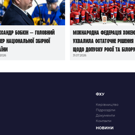
ксандр Бобкін — головний
Міжнародна федерація хоке
нер національної збірної
ухвалила остаточне рішення
аїни
щодо допуску росії та білору
.2026
31.07.2026
до чемпіонатів світу сезону
2026/27
ФХУ
Керівництво
Підрозділи
Документи
Контакти
НОВИНИ