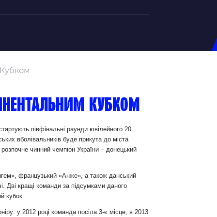
на U-20
 Кубком
д Збірної
ерський Штаб
тинентальним Кубком
ндар Матчів
на (ж)
 стартують півфінальні раунди ювілейного 20
ських вболівальників буде прикута до міста
д Збірної
 розпочне чинний чемпіон України – донецький
ерський Штаб
ндар Матчів
нгем», французький «Анже», а також данський
і. Дві кращі команди за підсумками даного
й кубок.
іру: у 2012 році команда посіла 3-є місце, в 2013