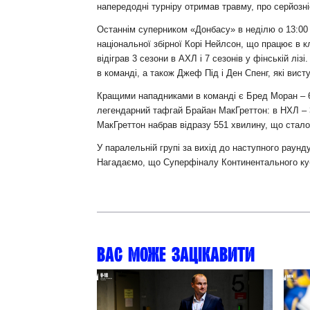
напередодні турніру отримав травму, про серйозні
Останнім суперником «Донбасу» в неділю о 13:00 
національної збірної Корі Нейлсон, що працює в к
відіграв 3 сезони в АХЛ і 7 сезонів у фінській л
в команді, а також Джеф Під і Ден Спенг, які ви
Кращими нападниками в команді є Бред Моран – 603 
легендарний тафгай Брайан МакГреттон: в НХЛ – 3
МакГреттон набрав відразу 551 хвилину, що стало (
У паралельній групі за вихід до наступного раун
Нагадаємо, що Суперфіналу Континентального кубк
Вас може зацікавити