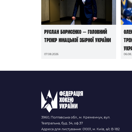
Руслан Борисенко — головний
Оле
тренер юнацької збірної України
тре
Укр
07.08.2026
06.08
3960, Полтавська обл., м. Кременчук, вул.
Театральна, буд. 34, оф.37
Адреса для листування: 01001, м. Київ, а/с В-182