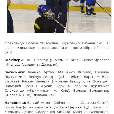
Олександр Бобкін та Руслан Борисенко визначились зі
складом команди на товариські матчі проти збірної Польщі
U-18.
Голкіпери:
Ганін Макар («Сокіл», м. Київ), Сисюк Ярослав
(«Молода Гвардія», м. Донецьк).
Захисники:
Іщенко Артем, Мащенко Кирило, Трошкін
Володимир, Шевчук Дмитро (усі – «Білий Барс», м. Біла
Церква), Раскін Валерій («Молода Гвардія», м. Донецьк),
Шамардін Іван ( «Рулав Одд», м. Харків), Курзенков
Олександр («Крижинка», м. Київ), Волков Володимир
(«Слован», U-18, Словаччина).
Нападники:
Баглай Антон, Собченко Ілля, Стецюра Сергій,
Бойко Ілія (усі – «Білий Барс», м. Біла Церква), Дубський Ілля,
Мельник Денис, Сидоренко Микита, Ханенко Олександр,