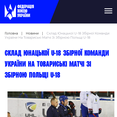
Головна
|
Новини
|
Склад Юнацької U-18 Збірної Команди
України На Товариські Матчі Зі Збірною Польщі U-18
Склад юнацької U-18 збірної команди
України на товариські матчі зі
збірною Польщі U-18