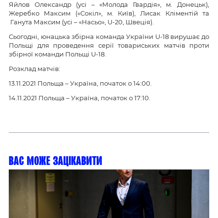
Яйлов Олександр (усі – «Молода Гвардія», м. Донецьк),
Жеребко Максим («Сокіл», м. Київ), Лисак Кліментій та
Ганута Максим (усі – «Насьо», U-20, Швеція).
Сьогодні, юнацька збірна команда України U-18 вирушає до
Польщі для проведення серії товариських матчів проти
збірної команди Польщі U-18.
Розклад матчів:
13.11.2021 Польща – Україна, початок о 14:00.
14.11.2021 Польща – Україна, початок о 17:10.
Вас може зацікавити