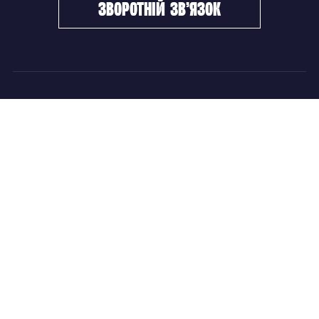
зворотній зв’язок
ФХУ
НОВИНИ
Керівництво
Головні новини
Підрозділи
Збірні команди
Документи
Чемпіонат України
Контакти
Дитячо-юнацький хокей
НОВИНИ
Головні новини
Збірні команди
Чемпіонат України
Дитячо-юнацький хокей
Новини ФХУ
Новини IIHF