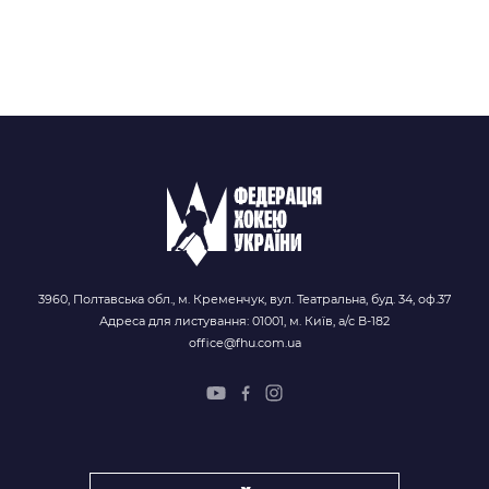
3960, Полтавська обл., м. Кременчук, вул. Театральна, буд. 34, оф.37
Адреса для листування: 01001, м. Київ, а/с В-182
office@fhu.com.ua