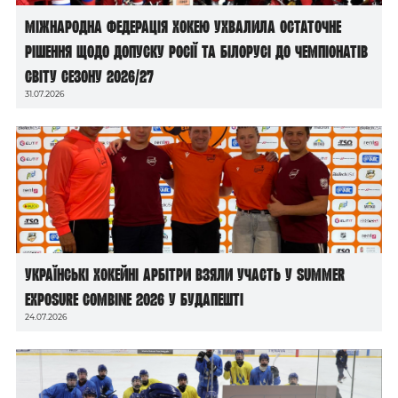
Міжнародна федерація хокею ухвалила остаточне
рішення щодо допуску росії та білорусі до чемпіонатів
світу сезону 2026/27
31.07.2026
Українські хокейні арбітри взяли участь у Summer
Exposure Combine 2026 у Будапешті
24.07.2026