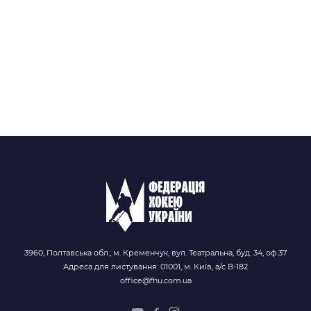
3960, Полтавська обл., м. Кременчук, вул. Театральна, буд. 34, оф.37
Адреса для листування: 01001, м. Київ, а/с В-182
office@fhu.com.ua