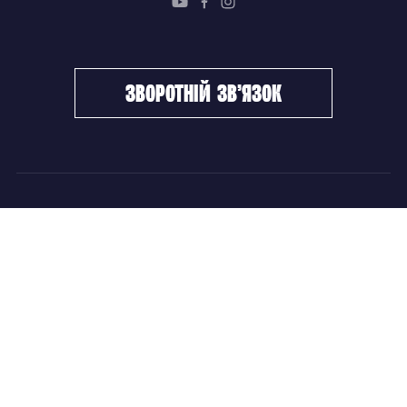
зворотній зв’язок
ФХУ
НОВИНИ
Керівництво
Головні новини
Підрозділи
Збірні команди
Документи
Чемпіонат України
Контакти
Дитячо-юнацький хокей
НОВИНИ
Головні новини
Збірні команди
Чемпіонат України
Дитячо-юнацький хокей