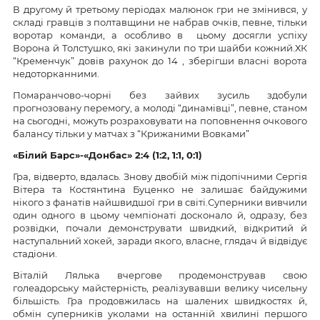
В другому й третьому періодах малюнок гри не змінився, у
складі гравців з полтавщини не набрав очків, певне, тільки
воротар команди, а особливо в цьому досягли успіху
Ворона й Толстушко, які закинули по три шайби кожний.ХК
“Кременчук” довів рахунок до 14 , зберігши власні ворота
недоторканними.
Помаранчово-чорні без зайвих зусиль здобули
прогнозовану перемогу, а молоді “динамівці”, певне, станом
на сьогодні, можуть розраховувати на поповнення очкового
балансу тільки у матчах з “Крижаними Вовками”
«Білий Барс»-
«Донбас»
2:4 (1:2, 1:1, 0:1)
Гра, відверто, вдалась. Знову двобій між підопічними Сергія
Вітера та Костянтина Буценко не залишає байдужими
нікого з фанатів найшвидшої гри в світі.Суперники вивчили
один одного в цьому чемпіонаті досконало й, одразу, без
розвідки, почали демонструвати швидкий, відкритий й
наступальний хокей, заради якого, власне, глядач й відвідує
стадіони.
Віталій Лялька вчергове продемонстрував свою
голеадорську майстерність, реалізувавши велику чисельну
більшість. Гра продовжилась на шалених швидкостях й,
обмін суперників уколами на останній хвилині першого