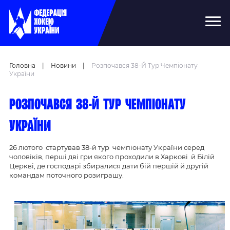
Головна
|
Новини
|
Розпочався 38-Й Тур Чемпіонату
України
Розпочався 38-й тур чемпіонату
України
26 лютого стартував 38-й тур чемпіонату України серед
чоловіків, перші дві гри якого проходили в Харкові й Білій
Церкві, де господарі збиралися дати бій першій й другій
командам поточного розиграшу.