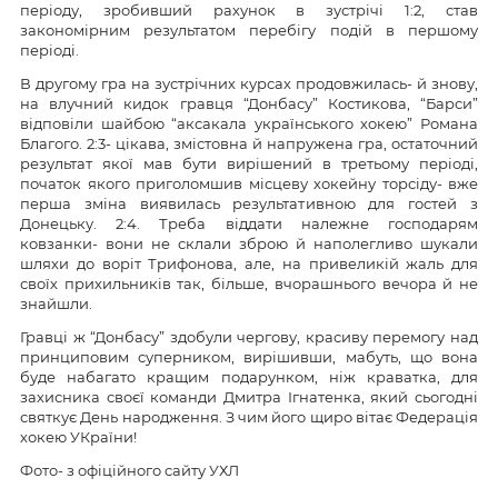
періоду, зробивший рахунок в зустрічі 1:2, став
закономірним результатом перебігу подій в першому
періоді.
В другому гра на зустрічних курсах продовжилась- й знову,
на влучний кидок гравця “Донбасу” Костикова, “Барси”
відповіли шайбою “аксакала українського хокею” Романа
Благого. 2:3- цікава, змістовна й напружена гра, остаточний
результат якої мав бути вирішений в третьому періоді,
початок якого приголомшив місцеву хокейну торсіду- вже
перша зміна виявилась результативною для гостей з
Донецьку. 2:4. Треба віддати належне господарям
ковзанки- вони не склали зброю й наполегливо шукали
шляхи до воріт Трифонова, але, на привеликій жаль для
своїх прихильників так, більше, вчорашнього вечора й не
знайшли.
Гравці ж “Донбасу” здобули чергову, красиву перемогу над
принциповим суперником, вирішивши, мабуть, що вона
буде набагато кращим подарунком, ніж краватка, для
захисника своєї команди Дмитра Ігнатенка, який сьогодні
святкує День народження. З чим його щиро вітає Федерація
хокею УКраїни!
Фото- з офіційного сайту УХЛ