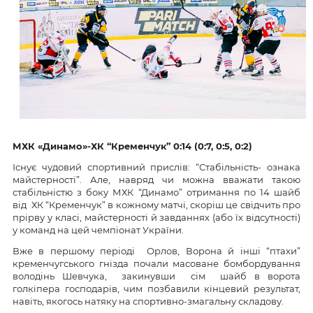
МХК «Динамо»-
ХК “Кременчук”
0:14 (0:7, 0:5, 0:2)
Існує чудовий спортивний прислів: “Стабільність- ознака
майстерності”. Але, навряд чи можна вважати такою
стабільністю з боку МХК “Динамо” отримання по 14 шайб
від ХК “Кременчук” в кожному матчі, скоріш це свідчить про
прірву у класі, майстерності й завданнях (або їх відсутності)
у команд на цей чемпіонат України.
Вже в першому періоді Орлов, Ворона й інші “птахи”
кременчугського гнізда почали масоване бомбордування
володінь Шевчука, закинувши сім шайб в ворота
голкіпера господарів, чим позбавили кінцевий результат,
навіть, якогось натяку на спортивно-змагальну складову.