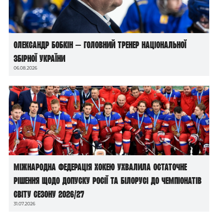
Олександр Бобкін — головний тренер національної
збірної України
06.08.2026
Міжнародна федерація хокею ухвалила остаточне
рішення щодо допуску росії та білорусі до чемпіонатів
світу сезону 2026/27
31.07.2026