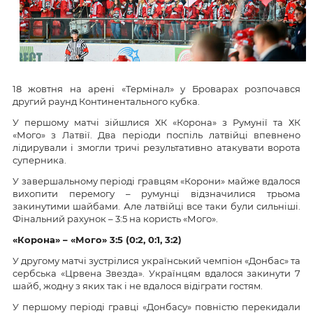
18 жовтня на арені «Термінал» у Броварах розпочався
другий раунд Континентального кубка.
У першому матчі зійшлися ХК «Корона» з Румунії та ХК
«Мого» з Латвії. Два періоди поспіль латвійці впевнено
лідирували і змогли тричі результативно атакувати ворота
суперника.
У завершальному періоді гравцям «Корони» майже вдалося
вихопити перемогу – румунці відзначилися трьома
закинутими шайбами. Але латвійці все таки були сильніші.
Фінальний рахунок – 3:5 на користь «Мого».
«Корона» – «Мого» 3:5 (0:2, 0:1, 3:2)
У другому матчі зустрілися український чемпіон «Донбас» та
сербська «Црвена Звезда». Українцям вдалося закинути 7
шайб, жодну з яких так і не вдалося відіграти гостям.
У першому періоді гравці «Донбасу» повністю перекидали