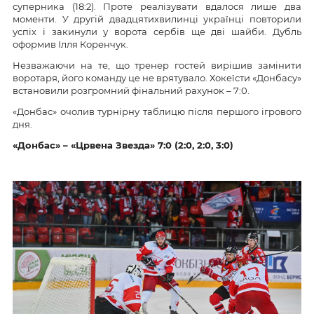
суперника (18:2). Проте реалізувати вдалося лише два
моменти. У другій двадцятихвилинці українці повторили
успіх і закинули у ворота сербів ще дві шайби. Дубль
оформив Ілля Коренчук.
Незважаючи на те, що тренер гостей вирішив замінити
воротаря, його команду це не врятувало. Хокеїсти «Донбасу»
встановили розгромний фінальний рахунок – 7:0.
«Донбас» очолив турнірну таблицю після першого ігрового
дня.
«Донбас» – «Црвена Звезда» 7:0 (2:0, 2:0, 3:0)