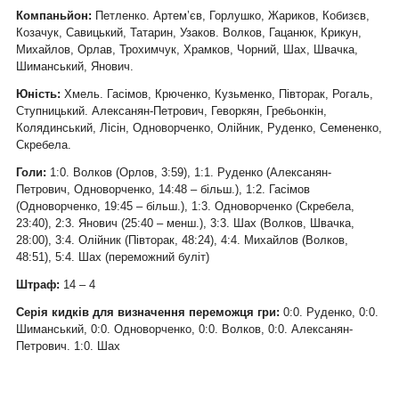
Компаньйон:
Петленко. Артем’єв, Горлушко, Жариков, Кобизєв,
Козачук, Савицький, Татарин, Узаков. Волков, Гацанюк, Крикун,
Михайлов, Орлав, Трохимчук, Храмков, Чорний, Шах, Швачка,
Шиманський, Янович.
Юність:
Хмель. Гасімов, Крюченко, Кузьменко, Півторак, Рогаль,
Ступницький. Алексанян-Петрович, Геворкян, Гребьонкін,
Колядинський, Лісін, Одноворченко, Олійник, Руденко, Семененко,
Скребела.
Голи:
1:0. Волков (Орлов, 3:59), 1:1. Руденко (Алексанян-
Петрович, Одноворченко, 14:48 – більш.), 1:2. Гасімов
(Одноворченко, 19:45 – більш.), 1:3. Одноворченко (Скребела,
23:40), 2:3. Янович (25:40 – менш.), 3:3. Шах (Волков, Швачка,
28:00), 3:4. Олійник (Півторак, 48:24), 4:4. Михайлов (Волков,
48:51), 5:4. Шах (переможний буліт)
Штраф:
14 – 4
Серія кидків для визначення переможця гри:
0:0. Руденко, 0:0.
Шиманський, 0:0. Одноворченко, 0:0. Волков, 0:0. Алексанян-
Петрович. 1:0. Шах