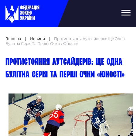
Головна
|
Новини
|
Протистояння Аутсайдерів: Ще Одна
Булітна Серія Та Перші Очки «Юності»
Протистояння аутсайдерів: ще одна
булітна серія та перші очки «Юності»