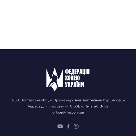
3960, Полтавська обл., м. Кременчук, вул. Театральна, буд. 34, оф.37
Адреса для листування: 01001, м. Київ, а/с В-182
office@fhu.com.ua