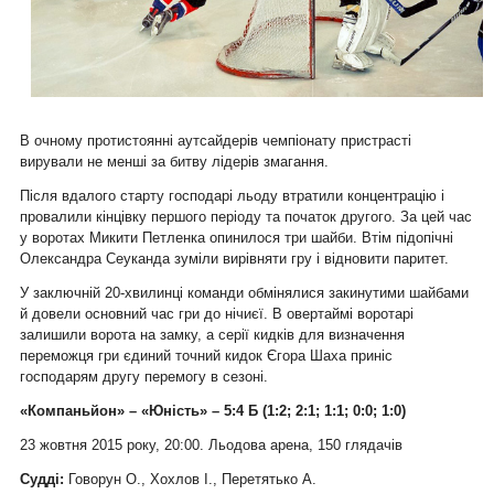
В очному протистоянні аутсайдерів чемпіонату пристрасті
вирували не менші за битву лідерів змагання.
Після вдалого старту господарі льоду втратили концентрацію і
провалили кінцівку першого періоду та початок другого. За цей час
у воротах Микити Петленка опинилося три шайби. Втім підопічні
Олександра Сеуканда зуміли вирівняти гру і відновити паритет.
У заключній 20-хвилинці команди обмінялися закинутими шайбами
й довели основний час гри до нічиєї. В овертаймі воротарі
залишили ворота на замку, а серії кидків для визначення
переможця гри єдиний точний кидок Єгора Шаха приніс
господарям другу перемогу в сезоні.
«Компаньйон» – «Юність» – 5:4 Б (1:2; 2:1; 1:1; 0:0; 1:0)
23 жовтня 2015 року, 20:00. Льодова арена, 150 глядачів
Судді:
Говорун О., Хохлов І., Перетятько А.