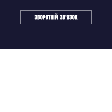
зворотній зв’язок
ФХУ
НОВИНИ
Керівництво
Головні новини
Підрозділи
Збірні команди
Документи
Чемпіонат України
Контакти
Дитячо-юнацький хокей
НОВИНИ
Головні новини
Збірні команди
Чемпіонат України
Дитячо-юнацький хокей
Новини ФХУ
Новини IIHF