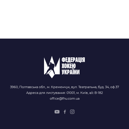
3960, Полтавська обл., м. Кременчук, вул. Театральна, буд. 34, оф.37
Адреса для листування: 01001, м. Київ, а/с В-182
office@fhu.com.ua