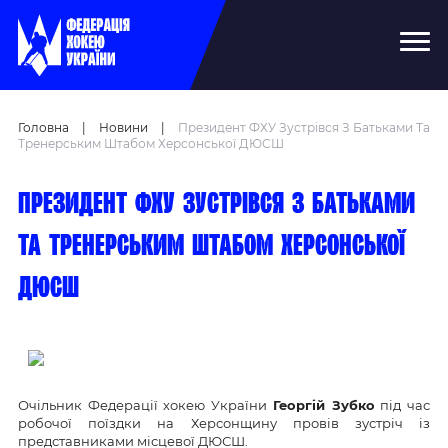
Головна
|
Новини
|
Президент ФХУ Зустрівся З Батьками Та
Тренерським Штабом Херсонської ДЮСШ
Президент ФХУ зустрівся з батьками
та тренерським штабом херсонської
ДЮСШ
Очільник Федерації хокею України
Георгій Зубко
під час
робочої поїздки на Херсонщину провів зустріч із
представниками місцевої ДЮСШ.