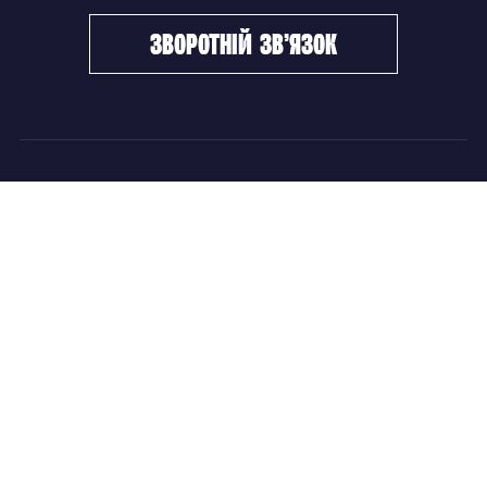
зворотній зв’язок
ФХУ
НОВИНИ
Керівництво
Головні новини
Підрозділи
Збірні команди
Документи
Чемпіонат України
Контакти
Дитячо-юнацький хокей
НОВИНИ
Головні новини
Збірні команди
Чемпіонат України
Дитячо-юнацький хокей
Новини ФХУ
Новини IIHF